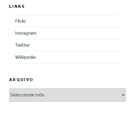
LINKS
Flickr
Instagram
Twitter
Wikipedia
ARQUIVO
Arquivo
2364a17ff3507501df1e6385392fce14825bc0cf6e096543633d9df08c13bf8c
-*-
5ad3764e127decc16ef049d68ad72809cf067c9c1963ae96b4900ef253874dc5
dda563b86f10322f3c86e597275d7f0baf48e2d3dfe445916557e5ab546c9b1d
2dd885ade01f4a84ce391643947d40e83bbcbe854929fe1b262327e6af0c384c
0b8a46ad57a9dec079d891fe35e4be78d462a88617ea7324f53630fc23140c66