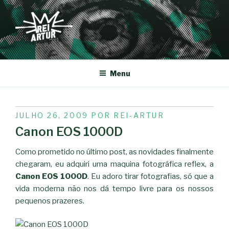
Saltar
para
o
conteúdo
REI-ARTUR
Menu
PUBLICADO
JULHO 26, 2009
POR
REI-ARTUR
EM
Canon EOS 1000D
Como prometido no último post, as novidades finalmente
chegaram, eu adquiri uma maquina fotográfica reflex, a
Canon EOS 1000D
. Eu adoro tirar fotografias, só que a
vida moderna não nos dá tempo livre para os nossos
pequenos prazeres.