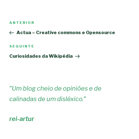
Navegação
Conteúdo
ANTERIOR
de
anterior
Actua – Creative commons e Opensource
artigos
Conteúdo
SEGUINTE
seguinte
Curiosidades da Wikipédia
"
Um blog cheio de opiniões e de
calinadas de um disléxico.
"
rei-artur