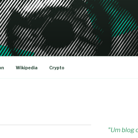
R
on
Wikipedia
Crypto
"
Um blog c