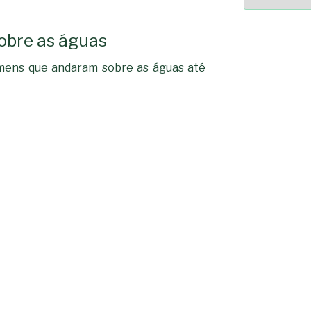
obre as águas
2364a17ff3507501df1e63853
-*-
5ad3764e127decc16ef049d6
mens que andaram sobre as águas até
dda563b86f10322f3c86e597
2dd885ade01f4a84ce39164
0b8a46ad57a9dec079d891f
163df7a08cb39ad3150966c3
7e18ad6ea605e728e901d7f0
-*-
80604b45f9ef0e31ae902a6
0ce9c9bbb7bf5237f61aa39
a33b958c7c1fb5516abfe925
acc91acc052185aeffc12c8c
fc962c0b469ab86742e6ec9
d721cae6d86a538c80fb0480