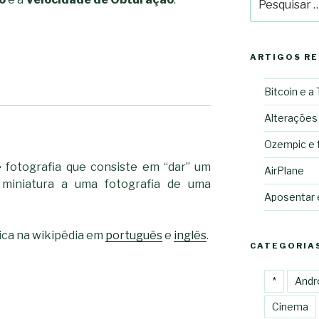
por:
ARTIGOS R
Bitcoin e a
Alterações
Ozempic e 
e fotografia que consiste em “dar” um
AirPlane
miniatura a uma fotografia de uma
Aposentar
ica na wikipédia em
português
e
inglês
.
CATEGORIA
*
Andr
Cinema