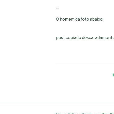
…
O homem da foto abaixo:
post copiado descaradament
Navegação
de
artigos