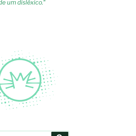
de um disléxico.
"