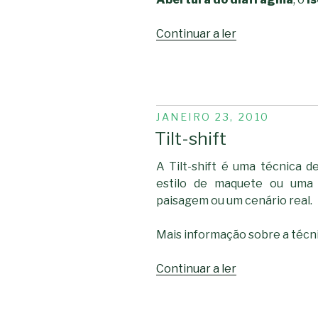
“Fotografia
Continuar a ler
em
Reflex”
PUBLICADO
JANEIRO 23, 2010
EM
Tilt-shift
A Tilt-shift é uma técnica d
estilo de maquete ou uma 
paisagem ou um cenário real.
Mais informação sobre a técn
“Tilt-
Continuar a ler
shift”