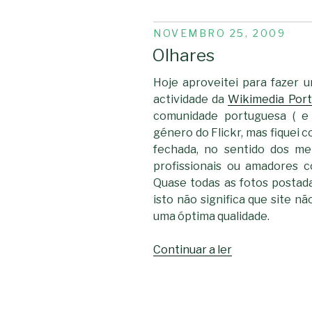
PUBLICADO
NOVEMBRO 25, 2009
EM
Olhares
Hoje aproveitei para fazer
actividade da
Wikimedia Port
comunidade portuguesa ( e 
género do Flickr, mas fiquei 
fechada, no sentido dos m
profissionais ou amadores co
Quase todas as fotos postada
isto não significa que site nã
uma óptima qualidade.
“Olhares”
Continuar a ler