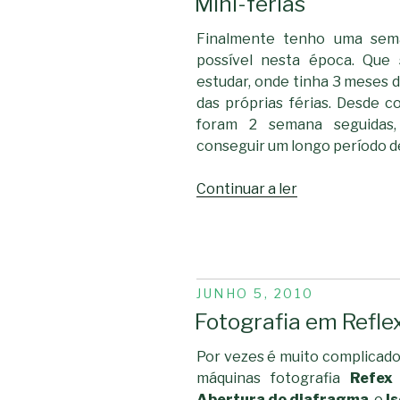
Mini-férias
Finalmente tenho uma sem
possível nesta época. Que
estudar, onde tinha 3 meses de
das próprias férias. Desde 
foram 2 semana seguidas,
conseguir um longo período de
“Mini-
Continuar a ler
férias”
PUBLICADO
JUNHO 5, 2010
EM
Fotografia em Refle
Por vezes é muito complicado
máquinas fotografia
Refex
Abertura do diafragma
, o
Is