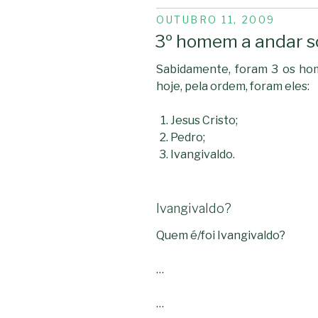
PUBLICADO
OUTUBRO 11, 2009
EM
3º homem a andar s
Sabidamente, foram 3 os ho
hoje, pela ordem, foram eles:
Jesus Cristo;
Pedro;
Ivangivaldo.
Ivangivaldo?
Quem é/foi Ivangivaldo?
…
…