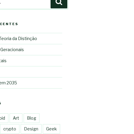
Pesquisar
ECENTES
 Teoria da Distinção
 Geracionais
tais
 em 2035
S
oid
Art
Blog
crypto
Design
Geek