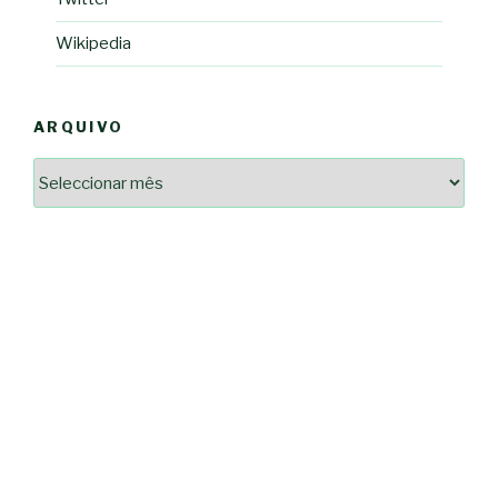
Wikipedia
ARQUIVO
Arquivo
2364a17ff3507501df1e6385392fce14825bc0cf6e096543633d9df08c13bf8c
-*-
5ad3764e127decc16ef049d68ad72809cf067c9c1963ae96b4900ef253874dc5
dda563b86f10322f3c86e597275d7f0baf48e2d3dfe445916557e5ab546c9b1d
2dd885ade01f4a84ce391643947d40e83bbcbe854929fe1b262327e6af0c384c
0b8a46ad57a9dec079d891fe35e4be78d462a88617ea7324f53630fc23140c66
163df7a08cb39ad3150966c38e6bfb512ced8986a24e5f5591cf08efe17053cb
7e18ad6ea605e728e901d7f06c1c0ed9b6bdf57af1a74aa97e3dcbacb049b7a7
-*-
80604b45f9ef0e31ae902a65ae32de7c9a3587fb764204318a242f33c8fe57cb
0ce9c9bbb7bf5237f61aa394a695ed2efe311a800817e5243e2be430c9e4cbab
a33b958c7c1fb5516abfe9252fef662adc2ab1e6360e476195f481b960d4f16e
acc91acc052185aeffc12c8c386ba3e5817e47f9db6ce28243013686a9ab556f
fc962c0b469ab86742e6ec9f444101e93fbb9b06f537db30596b3744b95899c0
d721cae6d86a538c80fb0480b358106d37292cc7ec581d624fe5047039c65a94