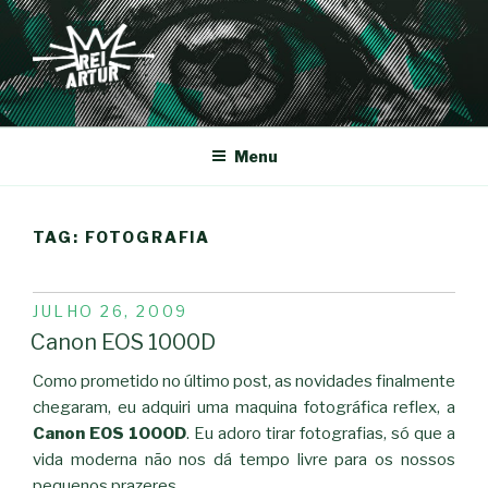
Saltar
para
o
conteúdo
REI-ARTUR
Menu
TAG:
FOTOGRAFIA
PUBLICADO
JULHO 26, 2009
EM
Canon EOS 1000D
Como prometido no último post, as novidades finalmente
chegaram, eu adquiri uma maquina fotográfica reflex, a
Canon EOS 1000D
. Eu adoro tirar fotografias, só que a
vida moderna não nos dá tempo livre para os nossos
pequenos prazeres.