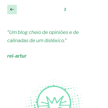
Navegação
Página
Página
2
anterior
de
artigos
"
Um blog cheio de opiniões e de
calinadas de um disléxico.
"
rei-artur