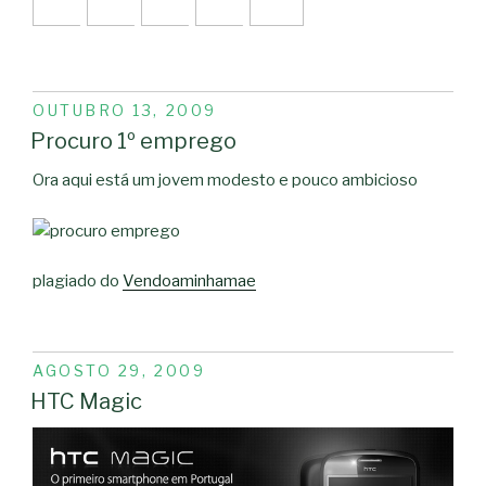
PUBLICADO
OUTUBRO 13, 2009
EM
Procuro 1º emprego
Ora aqui está um jovem modesto e pouco ambicioso
plagiado do
Vendoaminhamae
PUBLICADO
AGOSTO 29, 2009
EM
HTC Magic