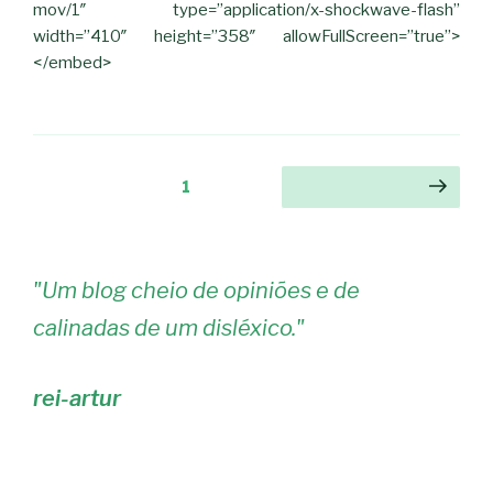
mov/1″ type=”application/x-shockwave-flash”
width=”410″ height=”358″ allowFullScreen=”true”>
</embed>
Navegação
Página
1
Página seguinte
de
artigos
"
Um blog cheio de opiniões e de
calinadas de um disléxico.
"
rei-artur