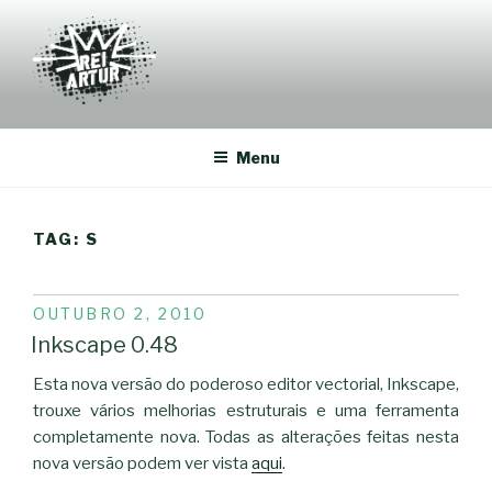
Saltar
para
o
conteúdo
REI-ARTUR
Menu
TAG:
S
PUBLICADO
OUTUBRO 2, 2010
EM
Inkscape 0.48
Esta nova versão do poderoso editor vectorial, Inkscape,
trouxe vários melhorias estruturais e uma ferramenta
completamente nova. Todas as alterações feitas nesta
nova versão podem ver vista
aqui
.