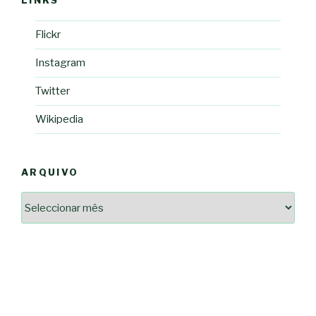
LINKS
Flickr
Instagram
Twitter
Wikipedia
ARQUIVO
Arquivo
2364a17ff3507501df1e6385392fce14825bc0cf6e096543633d9df08c13bf8c
-*-
5ad3764e127decc16ef049d68ad72809cf067c9c1963ae96b4900ef253874dc5
dda563b86f10322f3c86e597275d7f0baf48e2d3dfe445916557e5ab546c9b1d
2dd885ade01f4a84ce391643947d40e83bbcbe854929fe1b262327e6af0c384c
0b8a46ad57a9dec079d891fe35e4be78d462a88617ea7324f53630fc23140c66
163df7a08cb39ad3150966c38e6bfb512ced8986a24e5f5591cf08efe17053cb
7e18ad6ea605e728e901d7f06c1c0ed9b6bdf57af1a74aa97e3dcbacb049b7a7