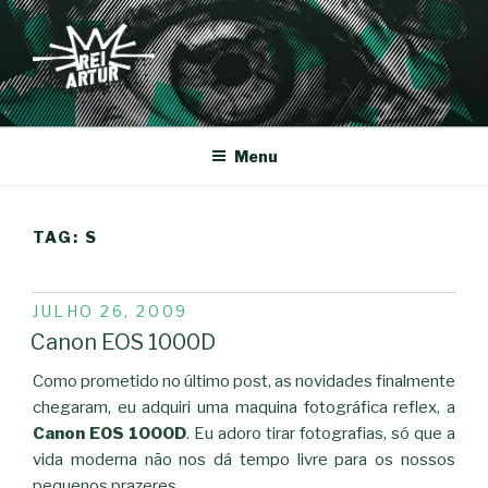
Saltar
para
o
conteúdo
REI-ARTUR
Menu
TAG:
S
PUBLICADO
JULHO 26, 2009
EM
Canon EOS 1000D
Como prometido no último post, as novidades finalmente
chegaram, eu adquiri uma maquina fotográfica reflex, a
Canon EOS 1000D
. Eu adoro tirar fotografias, só que a
vida moderna não nos dá tempo livre para os nossos
pequenos prazeres.