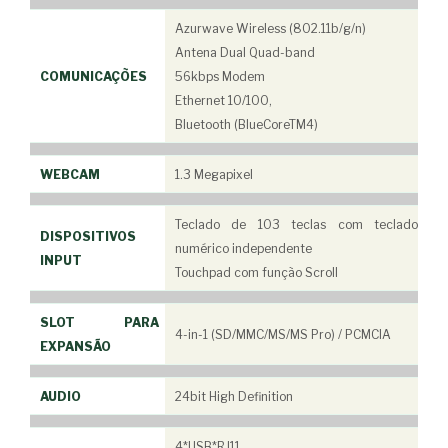
Azurwave Wireless (802.11b/g/n)
Antena Dual Quad-band
COMUNICAÇÕES
56kbps Modem
Ethernet 10/100,
Bluetooth (BlueCoreTM4)
WEBCAM
1.3 Megapixel
Teclado de 103 teclas com teclado
DISPOSITIVOS
numérico independente
INPUT
Touchpad com função Scroll
SLOT PARA
4-in-1 (SD/MMC/MS/MS Pro) / PCMCIA
EXPANSÃO
AUDIO
24bit High Definition
4*USB*RJ11