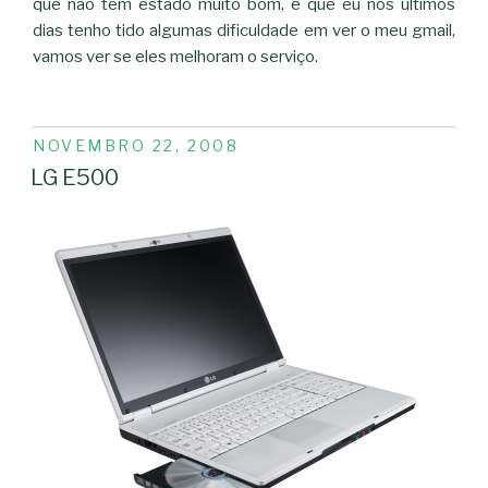
que não tem estado muito bom, é que eu nos últimos
dias tenho tido algumas dificuldade em ver o meu gmail,
vamos ver se eles melhoram o serviço.
PUBLICADO
NOVEMBRO 22, 2008
EM
LG E500