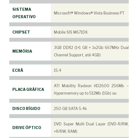
SISTEMA
Microsoft® Windows® Vista Business PT
OPERATIVO
CHIPSET
Mobile SIS M671DX
3GB DDR2 (1×1 GB + 1x2Gb 667MHz Dual
MEMÓRIA
Channel Support, até 4GB)
ECRÃ
15.4
ATI Mobility Radeon HD2600 256Mb –
PLACA GRÁFICA
Hypermemory up to 512Mb (1Gb) ou
DISCO RÍGIDO
250 GB SATA 5.4k
DVD Super Multi Dual Layer (DVD-R/RW,
DRIVE ÓPTICO
+R/RW, RAM)