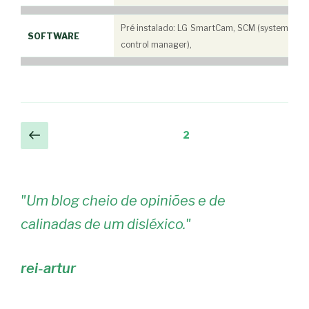
Pré instalado: LG SmartCam, SCM (system
SOFTWARE
control manager),
Navegação
Página
Página
2
anterior
de
artigos
"
Um blog cheio de opiniões e de
calinadas de um disléxico.
"
rei-artur