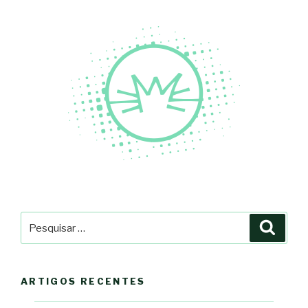
Pesquisar
Pesqu
por:
ARTIGOS RECENTES