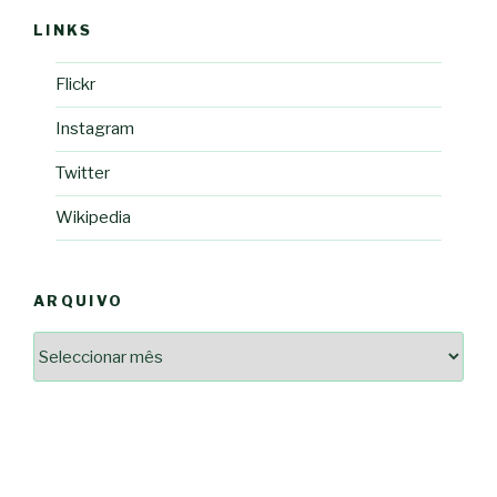
LINKS
Flickr
Instagram
Twitter
Wikipedia
ARQUIVO
Arquivo
2364a17ff3507501df1e6385392fce14825bc0cf6e096543633d9df08c13bf8c
-*-
5ad3764e127decc16ef049d68ad72809cf067c9c1963ae96b4900ef253874dc5
dda563b86f10322f3c86e597275d7f0baf48e2d3dfe445916557e5ab546c9b1d
2dd885ade01f4a84ce391643947d40e83bbcbe854929fe1b262327e6af0c384c