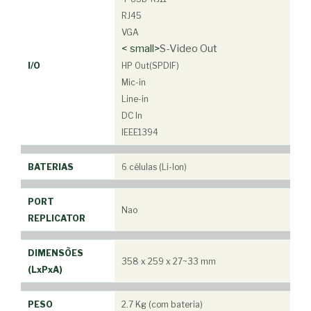
RJ45
VGA
< small>
S-Video Out
I/O
HP Out(SPDIF)
Mic-in
Line-in
DC In
IEEE1394
BATERIAS
6 células (Li-Ion)
PORT
Nao
REPLICATOR
DIMENSÕES
358 x 259 x 27~33 mm
(LxPxA)
PESO
2.7 Kg (com bateria)