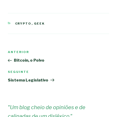
CATEGORIAS
CRYPTO
,
GEEK
Navegação
Conteúdo
ANTERIOR
de
anterior
Bitcoin, o Polvo
artigos
Conteúdo
SEGUINTE
seguinte
Sistema Legislativo
"
Um blog cheio de opiniões e de
calinadas de um disléxico.
"