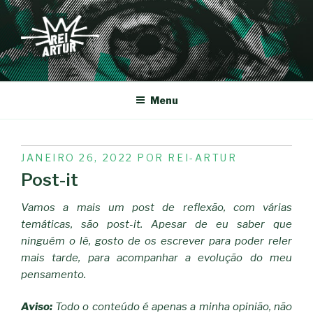
Saltar
para
o
conteúdo
REI-ARTUR
Menu
PUBLICADO
JANEIRO 26, 2022
POR
REI-ARTUR
EM
Post-it
Vamos a mais um post de reflexão, com várias
temáticas, são post-it. Apesar de eu saber que
ninguém o lê, gosto de os escrever para poder reler
mais tarde, para acompanhar a evolução do meu
pensamento.
Aviso:
Todo o conteúdo é apenas a minha opinião, não