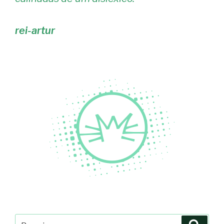
rei-artur
Pesquisar
Pesqu