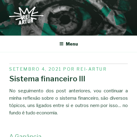
Saltar
para
o
conteúdo
REI-ARTUR
Menu
PUBLICADO
SETEMBRO 4, 2021
POR
REI-ARTUR
EM
Sistema financeiro III
No seguimento dos post anteriores, vou continuar a
minha reflexão sobre o sistema financeiro, são diversos
tópicos, uns ligados entre si e outros nem por isso… no
fundo é tudo economia.
A Ganância