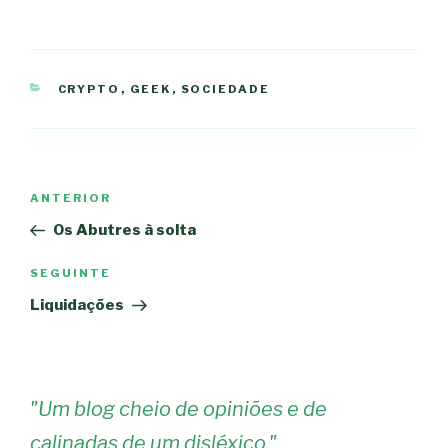
CATEGORIAS
CRYPTO
,
GEEK
,
SOCIEDADE
Navegação
Conteúdo
ANTERIOR
de
anterior
Os Abutres à solta
artigos
Conteúdo
SEGUINTE
seguinte
Liquidações
"
Um blog cheio de opiniões e de
calinadas de um disléxico.
"