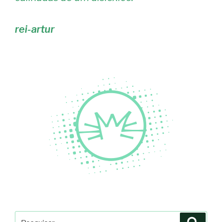
rei-artur
Pesquisar
Pesqu