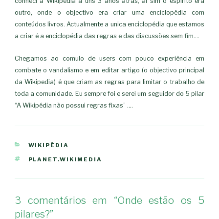
conheci a Wikipedia à uns 3 anos atrás, ai sim o espírito era
outro, onde o objectivo era criar uma enciclopédia com
conteúdos livros. Actualmente a unica enciclopédia que estamos
a criar é a enciclopédia das regras e das discussões sem fim….
Chegamos ao comulo de users com pouco experiência em
combate o vandalismo e em editar artigo (o objectivo principal
da Wikipedia) é que criam as regras para limitar o trabalho de
toda a comunidade. Eu sempre foi e serei um seguidor do 5 pilar
“
A Wikipédia não possui regras fixas” ….
CATEGORIAS
WIKIPÉDIA
ETIQUETAS
PLANET.WIKIMEDIA
3 comentários em “Onde estão os 5
pilares?”