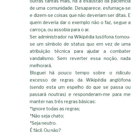
outras tantas mais, há a exaustão da paciência
de uma comunidade. Desaparece, esfumaça-se
e dizem-se coisas que não deveriam ser ditas. E
quem deveria dar o exemplo não o faz, segue a
carroça, ou assobia para o ar.
Ser administrador na Wikipédia lusófona tornou-
se um símbolo de status quo em vez de uma
atribuição técnica para ajudar a combater
vandalismo. Sem reverter essa noção, nada
melhorará.
Bloguei há pouco tempo sobre o ridículo
excesso de regras da Wikipédia anglófona
(sendo esta um espelho do que se passa ou
passará noutras) e responderam-me para me
manter nas três regras básicas:
*Ignore todas as regras;
*Não seja chato;
*Seja neutro.
É fácil. Ou não?