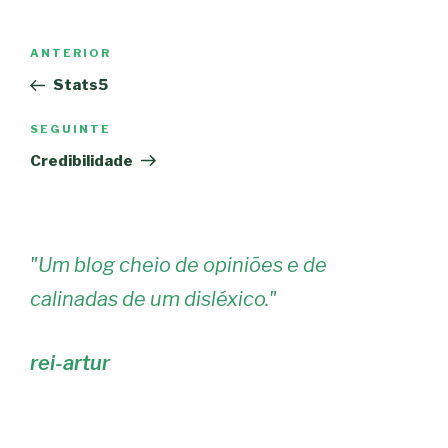
Navegação
Conteúdo
ANTERIOR
de
anterior
Stats5
artigos
Conteúdo
SEGUINTE
seguinte
Credibilidade
"
Um blog cheio de opiniões e de
calinadas de um disléxico.
"
rei-artur