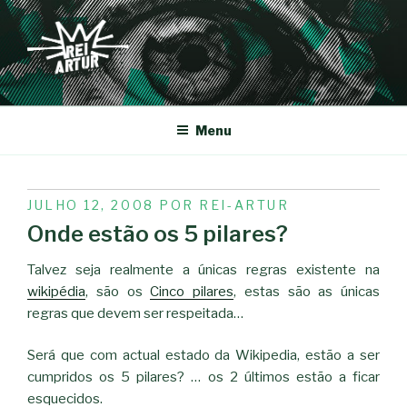
Saltar
para
o
conteúdo
REI-ARTUR
Menu
PUBLICADO
JULHO 12, 2008
POR
REI-ARTUR
EM
Onde estão os 5 pilares?
Talvez seja realmente a únicas regras existente na
wikipédia
, são os
Cinco pilares
, estas são as únicas
regras que devem ser respeitada…
Será que com actual estado da Wikipedia, estão a ser
cumpridos os 5 pilares? … os 2 últimos estão a ficar
esquecidos.