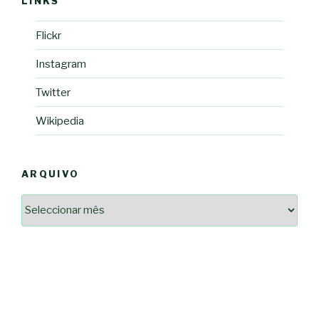
LINKS
Flickr
Instagram
Twitter
Wikipedia
ARQUIVO
Arquivo
2364a17ff3507501df1e6385392fce14825bc0cf6e096543633d9df08c13bf8c
-*-
5ad3764e127decc16ef049d68ad72809cf067c9c1963ae96b4900ef253874dc5
dda563b86f10322f3c86e597275d7f0baf48e2d3dfe445916557e5ab546c9b1d
2dd885ade01f4a84ce391643947d40e83bbcbe854929fe1b262327e6af0c384c
0b8a46ad57a9dec079d891fe35e4be78d462a88617ea7324f53630fc23140c66
163df7a08cb39ad3150966c38e6bfb512ced8986a24e5f5591cf08efe17053cb
7e18ad6ea605e728e901d7f06c1c0ed9b6bdf57af1a74aa97e3dcbacb049b7a7