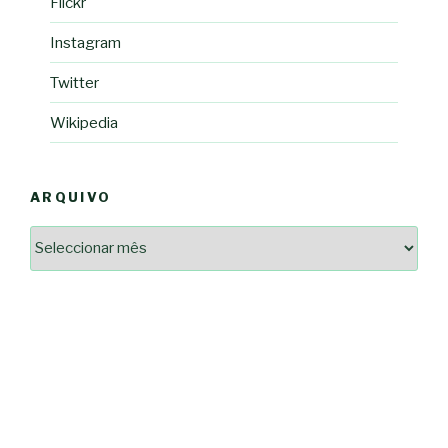
Flickr
Instagram
Twitter
Wikipedia
ARQUIVO
Arquivo
2364a17ff3507501df1e6385392fce14825bc0cf6e096543633d9df08c13bf8c
-*-
5ad3764e127decc16ef049d68ad72809cf067c9c1963ae96b4900ef253874dc5
dda563b86f10322f3c86e597275d7f0baf48e2d3dfe445916557e5ab546c9b1d
2dd885ade01f4a84ce391643947d40e83bbcbe854929fe1b262327e6af0c384c
0b8a46ad57a9dec079d891fe35e4be78d462a88617ea7324f53630fc23140c66
163df7a08cb39ad3150966c38e6bfb512ced8986a24e5f5591cf08efe17053cb
7e18ad6ea605e728e901d7f06c1c0ed9b6bdf57af1a74aa97e3dcbacb049b7a7
-*-
80604b45f9ef0e31ae902a65ae32de7c9a3587fb764204318a242f33c8fe57cb
0ce9c9bbb7bf5237f61aa394a695ed2efe311a800817e5243e2be430c9e4cbab
a33b958c7c1fb5516abfe9252fef662adc2ab1e6360e476195f481b960d4f16e