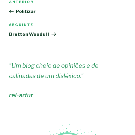
Conteúdo
ANTERIOR
de
anterior
Politizar
artigos
Conteúdo
SEGUINTE
seguinte
Bretton Woods II
"
Um blog cheio de opiniões e de
calinadas de um disléxico.
"
rei-artur