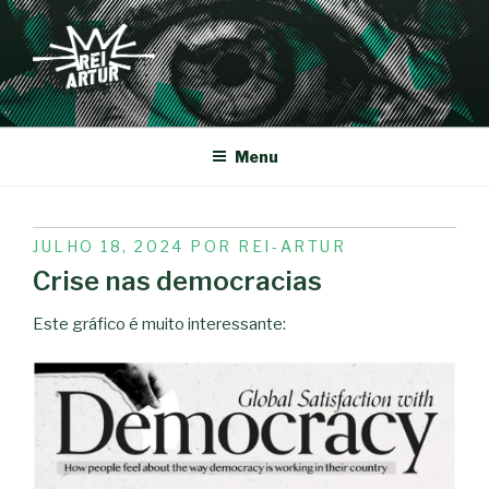
Saltar
para
o
conteúdo
REI-ARTUR
Menu
PUBLICADO
JULHO 18, 2024
POR
REI-ARTUR
EM
Crise nas democracias
Este gráfico é muito interessante: