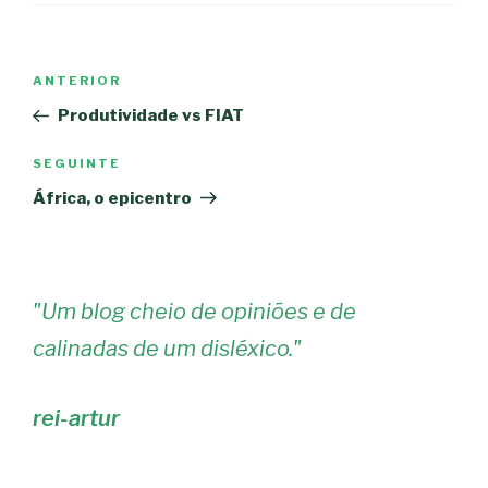
Navegação
Conteúdo
ANTERIOR
de
anterior
Produtividade vs FIAT
artigos
Conteúdo
SEGUINTE
seguinte
África, o epicentro
"
Um blog cheio de opiniões e de
calinadas de um disléxico.
"
rei-artur