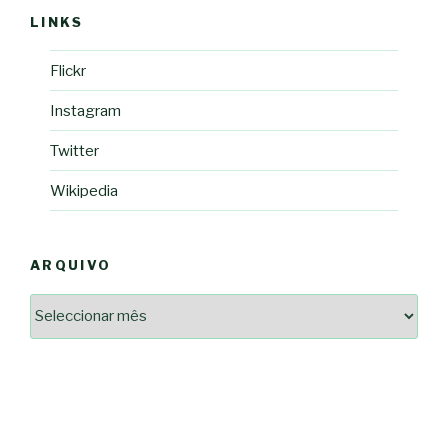
LINKS
Flickr
Instagram
Twitter
Wikipedia
ARQUIVO
Arquivo
2364a17ff3507501df1e6385392fce14825bc0cf6e096543633d9df08c13bf8c
-*-
5ad3764e127decc16ef049d68ad72809cf067c9c1963ae96b4900ef253874dc5
dda563b86f10322f3c86e597275d7f0baf48e2d3dfe445916557e5ab546c9b1d
2dd885ade01f4a84ce391643947d40e83bbcbe854929fe1b262327e6af0c384c
0b8a46ad57a9dec079d891fe35e4be78d462a88617ea7324f53630fc23140c66