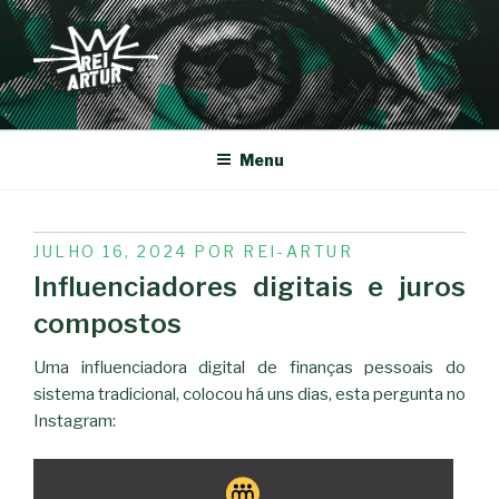
Saltar
para
o
conteúdo
REI-ARTUR
Menu
PUBLICADO
JULHO 16, 2024
POR
REI-ARTUR
EM
Influenciadores digitais e juros
compostos
Uma influenciadora digital de finanças pessoais do
sistema tradicional, colocou há uns dias, esta pergunta no
Instagram: