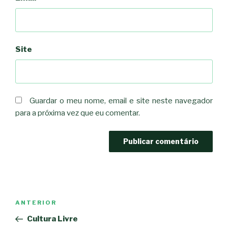
Site
Guardar o meu nome, email e site neste navegador
para a próxima vez que eu comentar.
Navegação
Conteúdo
ANTERIOR
de
anterior
Cultura Livre
artigos