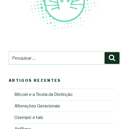
Pesquisar
Pesqu
por:
ARTIGOS RECENTES
Bitcoin e a Teoria da Distinção
Alterações Geracionais
Ozempic e tais