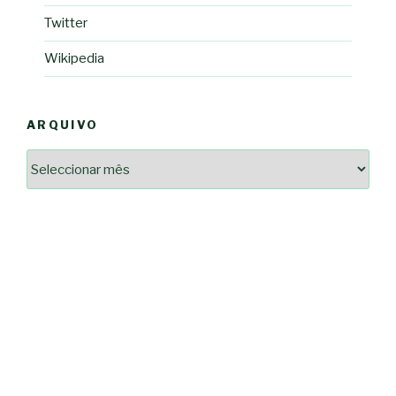
Twitter
Wikipedia
ARQUIVO
Arquivo
2364a17ff3507501df1e6385392fce14825bc0cf6e096543633d9df08c13bf8c
-*-
5ad3764e127decc16ef049d68ad72809cf067c9c1963ae96b4900ef253874dc5
dda563b86f10322f3c86e597275d7f0baf48e2d3dfe445916557e5ab546c9b1d
2dd885ade01f4a84ce391643947d40e83bbcbe854929fe1b262327e6af0c384c
0b8a46ad57a9dec079d891fe35e4be78d462a88617ea7324f53630fc23140c66
163df7a08cb39ad3150966c38e6bfb512ced8986a24e5f5591cf08efe17053cb
7e18ad6ea605e728e901d7f06c1c0ed9b6bdf57af1a74aa97e3dcbacb049b7a7
-*-
80604b45f9ef0e31ae902a65ae32de7c9a3587fb764204318a242f33c8fe57cb
0ce9c9bbb7bf5237f61aa394a695ed2efe311a800817e5243e2be430c9e4cbab
a33b958c7c1fb5516abfe9252fef662adc2ab1e6360e476195f481b960d4f16e
acc91acc052185aeffc12c8c386ba3e5817e47f9db6ce28243013686a9ab556f
fc962c0b469ab86742e6ec9f444101e93fbb9b06f537db30596b3744b95899c0
d721cae6d86a538c80fb0480b358106d37292cc7ec581d624fe5047039c65a94