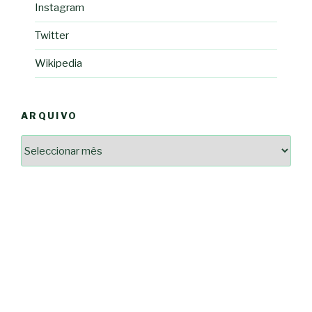
Instagram
Twitter
Wikipedia
ARQUIVO
Arquivo
2364a17ff3507501df1e6385392fce14825bc0cf6e096543633d9df08c13bf8c
-*-
5ad3764e127decc16ef049d68ad72809cf067c9c1963ae96b4900ef253874dc5
dda563b86f10322f3c86e597275d7f0baf48e2d3dfe445916557e5ab546c9b1d
2dd885ade01f4a84ce391643947d40e83bbcbe854929fe1b262327e6af0c384c
0b8a46ad57a9dec079d891fe35e4be78d462a88617ea7324f53630fc23140c66
163df7a08cb39ad3150966c38e6bfb512ced8986a24e5f5591cf08efe17053cb
7e18ad6ea605e728e901d7f06c1c0ed9b6bdf57af1a74aa97e3dcbacb049b7a7
-*-
80604b45f9ef0e31ae902a65ae32de7c9a3587fb764204318a242f33c8fe57cb
0ce9c9bbb7bf5237f61aa394a695ed2efe311a800817e5243e2be430c9e4cbab
a33b958c7c1fb5516abfe9252fef662adc2ab1e6360e476195f481b960d4f16e
acc91acc052185aeffc12c8c386ba3e5817e47f9db6ce28243013686a9ab556f
fc962c0b469ab86742e6ec9f444101e93fbb9b06f537db30596b3744b95899c0
d721cae6d86a538c80fb0480b358106d37292cc7ec581d624fe5047039c65a94