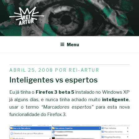
Saltar
para
o
conteúdo
REI-ARTUR
Menu
PUBLICADO
ABRIL 25, 2008
POR
REI-ARTUR
EM
Inteligentes vs espertos
Eu já tinha o
Firefox 3 beta 5
instalado no Windows XP
já alguns dias, e nunca tinha achado muito
inteligente
,
usar o termo
“Marcadores espertos”
para esta nova
funcionalidade do Firefox 3.