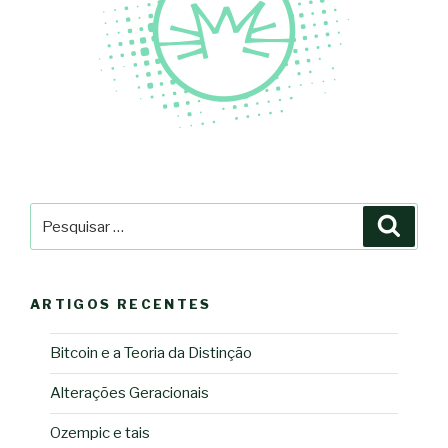
Pesquisar
Pesqu
por:
ARTIGOS RECENTES
Bitcoin e a Teoria da Distinção
Alterações Geracionais
Ozempic e tais