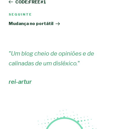
anterior
CODE:FREE#1
artigos
Conteúdo
SEGUINTE
seguinte
Mudança no portátil
"
Um blog cheio de opiniões e de
calinadas de um disléxico.
"
rei-artur