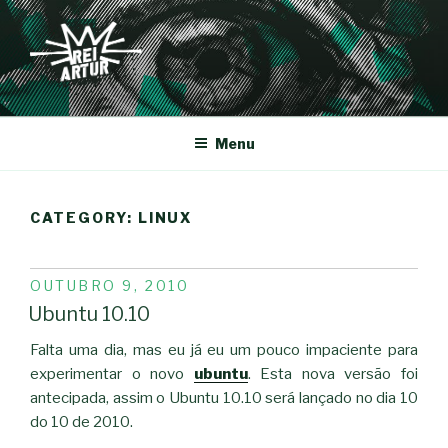
Saltar
para
o
conteúdo
REI-ARTUR
Menu
CATEGORY:
LINUX
PUBLICADO
OUTUBRO 9, 2010
EM
Ubuntu 10.10
Falta uma dia, mas eu já eu um pouco impaciente para
experimentar o novo
ubuntu
. Esta nova versão foi
antecipada, assim o Ubuntu 10.10 será lançado no dia 10
do 10 de 2010.