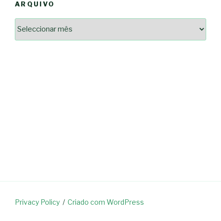
ARQUIVO
Arquivo
2364a17ff3507501df1e6385392fce14825bc0cf6e096543633d9df08c13bf8c
-*-
5ad3764e127decc16ef049d68ad72809cf067c9c1963ae96b4900ef253874dc5
dda563b86f10322f3c86e597275d7f0baf48e2d3dfe445916557e5ab546c9b1d
2dd885ade01f4a84ce391643947d40e83bbcbe854929fe1b262327e6af0c384c
0b8a46ad57a9dec079d891fe35e4be78d462a88617ea7324f53630fc23140c66
163df7a08cb39ad3150966c38e6bfb512ced8986a24e5f5591cf08efe17053cb
7e18ad6ea605e728e901d7f06c1c0ed9b6bdf57af1a74aa97e3dcbacb049b7a7
-*-
80604b45f9ef0e31ae902a65ae32de7c9a3587fb764204318a242f33c8fe57cb
0ce9c9bbb7bf5237f61aa394a695ed2efe311a800817e5243e2be430c9e4cbab
a33b958c7c1fb5516abfe9252fef662adc2ab1e6360e476195f481b960d4f16e
acc91acc052185aeffc12c8c386ba3e5817e47f9db6ce28243013686a9ab556f
fc962c0b469ab86742e6ec9f444101e93fbb9b06f537db30596b3744b95899c0
d721cae6d86a538c80fb0480b358106d37292cc7ec581d624fe5047039c65a94
Privacy Policy
Criado com WordPress