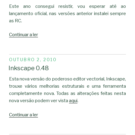
Este ano consegui resistir, vou esperar até ao
lançamento oficial, nas versões anterior instalei sempre
as RC.
“Ubuntu
Continuar a ler
10.10”
PUBLICADO
OUTUBRO 2, 2010
EM
Inkscape 0.48
Esta nova versão do poderoso editor vectorial, Inkscape,
trouxe vários melhorias estruturais e uma ferramenta
completamente nova. Todas as alterações feitas nesta
nova versão podem ver vista
aqui
.
“Inkscape
Continuar a ler
0.48”