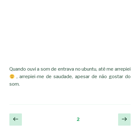
Quando ouvi a som de entrava no ubuntu, até me arrepiei
, arrepiei-me de saudade, apesar de não gostar do
som.
Navegação
Página
Pági
Página
2
anterior
segu
de
artigos