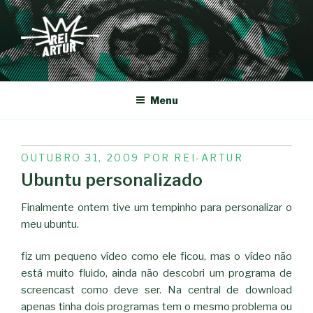
Saltar
para
o
conteúdo
REI-ARTUR
Menu
PUBLICADO
OUTUBRO 31, 2009
POR
REI-ARTUR
EM
Ubuntu personalizado
Finalmente ontem tive um tempinho para personalizar o
meu ubuntu.
fiz um pequeno vídeo como ele ficou, mas o vídeo não
está muito fluido, ainda não descobri um programa de
screencast como deve ser. Na central de download
apenas tinha dois programas tem o mesmo problema ou