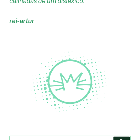
calinadas de um disléxico.
"
rei-artur
Pesquisar