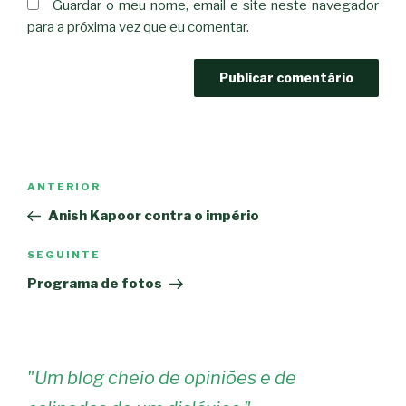
Guardar o meu nome, email e site neste navegador
para a próxima vez que eu comentar.
Navegação
Conteúdo
ANTERIOR
de
anterior
Anish Kapoor contra o império
artigos
Conteúdo
SEGUINTE
seguinte
Programa de fotos
"
Um blog cheio de opiniões e de