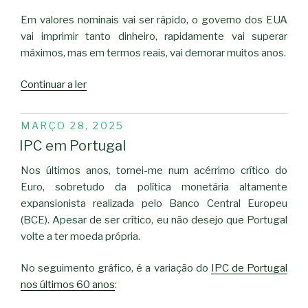
Em valores nominais vai ser rápido, o governo dos EUA
vai imprimir tanto dinheiro, rapidamente vai superar
máximos, mas em termos reais, vai demorar muitos anos.
“S&P500,
Continuar a ler
desglobalização
e
PUBLICADO
MARÇO 28, 2025
China”
EM
IPC em Portugal
Nos últimos anos, tornei-me num acérrimo crítico do
Euro, sobretudo da política monetária altamente
expansionista realizada pelo Banco Central Europeu
(BCE). Apesar de ser crítico, eu não desejo que Portugal
volte a ter moeda própria.
No seguimento gráfico, é a variação do
IPC de Portugal
nos últimos 60 anos
: