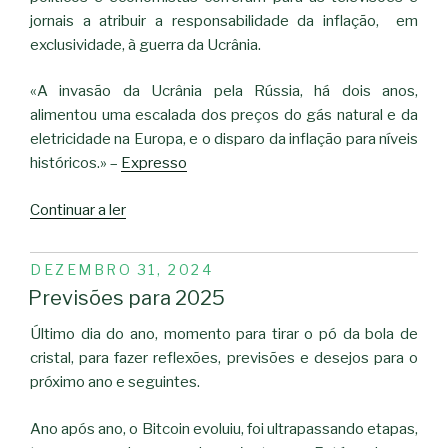
jornais a atribuir a responsabilidade da inflação, em
exclusividade, à guerra da Ucrânia.
«A invasão da Ucrânia pela Rússia, há dois anos,
alimentou uma escalada dos preços do gás natural e da
eletricidade na Europa, e o disparo da inflação para níveis
históricos.» –
Expresso
“Inflação,
Continuar a ler
guerra
e
PUBLICADO
DEZEMBRO 31, 2024
políticos”
EM
Previsões para 2025
Último dia do ano, momento para tirar o pó da bola de
cristal, para fazer reflexões, previsões e desejos para o
próximo ano e seguintes.
Ano após ano, o Bitcoin evoluiu, foi ultrapassando etapas,