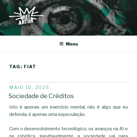
Saltar
para
o
conteúdo
REI-ARTUR
Menu
TAG:
FIAT
PUBLICADO
MAIO 10, 2025
EM
Sociedade de Créditos
Isto é apenas um exercício mental, não é algo que eu
defenda, é apenas uma especulação.
Com o desenvolvimento tecnológico, os avanços na AI e
na robótica, inevitavelmente a sociedade vai para