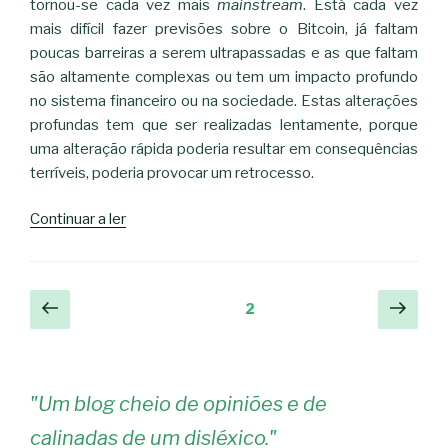
tornou-se cada vez mais
mainstream
. Está cada vez
mais difícil fazer previsões sobre o Bitcoin, já faltam
poucas barreiras a serem ultrapassadas e as que faltam
são altamente complexas ou tem um impacto profundo
no sistema financeiro ou na sociedade. Estas alterações
profundas tem que ser realizadas lentamente, porque
uma alteração rápida poderia resultar em consequências
terríveis, poderia provocar um retrocesso.
“Previsões
Continuar a ler
para
2025”
Navegação
Página
Pági
Página
2
anterior
segu
de
artigos
"
Um blog cheio de opiniões e de
calinadas de um disléxico.
"