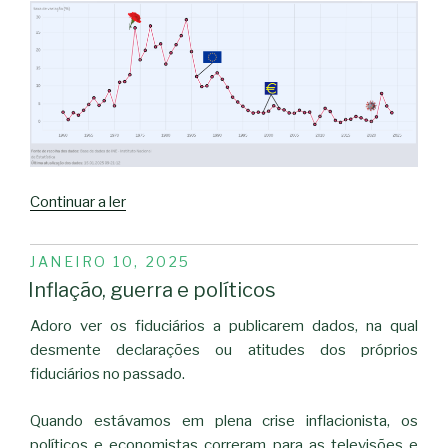
“IPC
Continuar a ler
em
Portugal”
PUBLICADO
JANEIRO 10, 2025
EM
Inflação, guerra e políticos
Adoro ver os fiduciários a publicarem dados, na qual
desmente declarações ou atitudes dos próprios
fiduciários no passado.
Quando estávamos em plena crise inflacionista, os
políticos e economistas correram para as televisões e