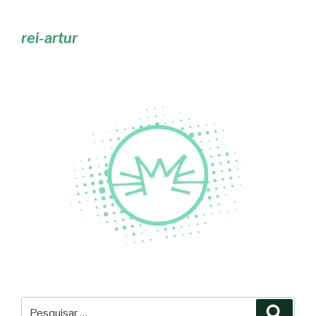
rei-artur
Pesquisar
Pesqu