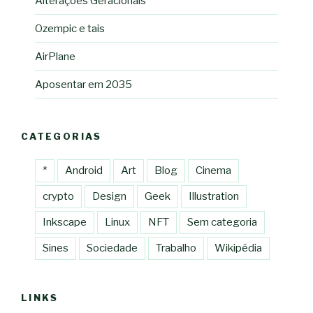
Alterações Geracionais
Ozempic e tais
AirPlane
Aposentar em 2035
CATEGORIAS
*
Android
Art
Blog
Cinema
crypto
Design
Geek
Illustration
Inkscape
Linux
NFT
Sem categoria
Sines
Sociedade
Trabalho
Wikipédia
LINKS