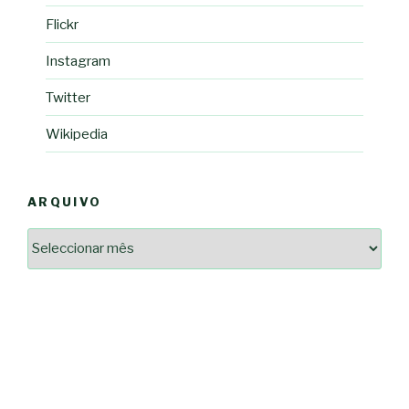
Flickr
Instagram
Twitter
Wikipedia
ARQUIVO
Arquivo
2364a17ff3507501df1e6385392fce14825bc0cf6e096543633d9df08c13bf8c
-*-
5ad3764e127decc16ef049d68ad72809cf067c9c1963ae96b4900ef253874dc5
dda563b86f10322f3c86e597275d7f0baf48e2d3dfe445916557e5ab546c9b1d
2dd885ade01f4a84ce391643947d40e83bbcbe854929fe1b262327e6af0c384c
0b8a46ad57a9dec079d891fe35e4be78d462a88617ea7324f53630fc23140c66
163df7a08cb39ad3150966c38e6bfb512ced8986a24e5f5591cf08efe17053cb
7e18ad6ea605e728e901d7f06c1c0ed9b6bdf57af1a74aa97e3dcbacb049b7a7
-*-
80604b45f9ef0e31ae902a65ae32de7c9a3587fb764204318a242f33c8fe57cb