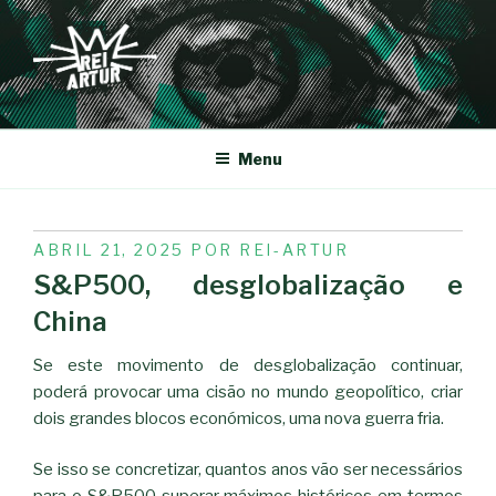
Saltar
para
o
conteúdo
REI-ARTUR
Menu
PUBLICADO
ABRIL 21, 2025
POR
REI-ARTUR
EM
S&P500, desglobalização e
China
Se este movimento de desglobalização continuar,
poderá provocar uma cisão no mundo geopolítico, criar
dois grandes blocos económicos, uma nova guerra fria.
Se isso se concretizar, quantos anos vão ser necessários