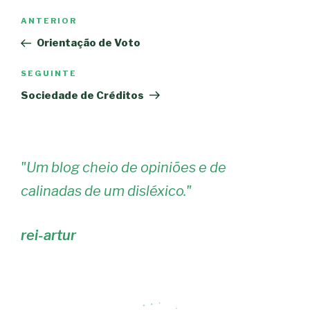
Navegação
Conteúdo
ANTERIOR
de
anterior
Orientação de Voto
artigos
Conteúdo
SEGUINTE
seguinte
Sociedade de Créditos
"
Um blog cheio de opiniões e de
calinadas de um disléxico.
"
rei-artur