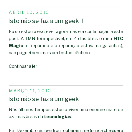
PUBLICADO
ABRIL 10, 2010
EM
Isto não se faz a um geek II
Eu só estou a escrever agora mas é a continuação a este
post
. A TMN foi impecável, em 4 dias úteis o meu
HTC
Magic
foi reparado e a reparação estava na garantia :),
não paguei nem mais um tostão cêntimo .
“Isto
Continuar a ler
não
se
faz
PUBLICADO
MARÇO 11, 2010
a
EM
Isto não se faz a um geek
um
geek
Nós últimos tempos estou a viver uma enorme maré de
II”
azar nas áreas da
tecnologias
.
Em Dezembro eu perdi ou roubaram-me (nunca cheguei a