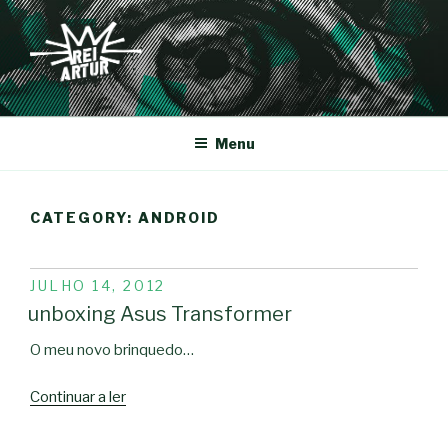
Saltar
para
o
conteúdo
REI-ARTUR
Menu
CATEGORY:
ANDROID
PUBLICADO
JULHO 14, 2012
EM
unboxing Asus Transformer
O meu novo brinquedo…
“unboxing
Continuar a ler
Asus
Transformer”