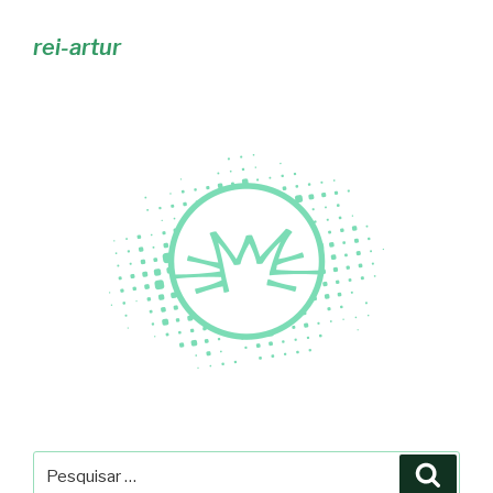
rei-artur
Pesquisar
Pesqu
por: