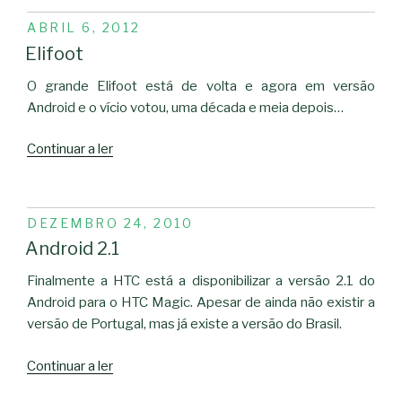
PUBLICADO
ABRIL 6, 2012
EM
Elifoot
O grande Elifoot está de volta e agora em versão
Android e o vício votou, uma década e meia depois…
“Elifoot”
Continuar a ler
PUBLICADO
DEZEMBRO 24, 2010
EM
Android 2.1
Finalmente a HTC está a disponibilizar a versão 2.1 do
Android para o HTC Magic. Apesar de ainda não existir a
versão de Portugal, mas já existe a versão do Brasil.
“Android
Continuar a ler
2.1”