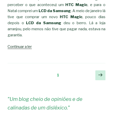
perceber o que aconteceu) um
HTC Magic
, e para o
Natal comprei um
LCD da Samsung
. A meio de janeiro lá
tive que comprar um novo
HTC Magic
, pouco dias
depois o
LCD da Samsung
deu o berro. Lá a loja
arranjou, pelo menos não tive que pagar nada, estava na
garantia.
“Isto
Continuar a ler
não
se
faz
a
Navegação
Pági
Página
1
um
segu
de
geek”
artigos
"
Um blog cheio de opiniões e de
calinadas de um disléxico.
"