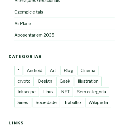
Alterações Geracionais
Ozempic e tais
AirPlane
Aposentar em 2035
CATEGORIAS
*
Android
Art
Blog
Cinema
crypto
Design
Geek
Illustration
Inkscape
Linux
NFT
Sem categoria
Sines
Sociedade
Trabalho
Wikipédia
LINKS