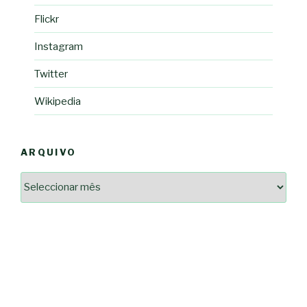
Flickr
Instagram
Twitter
Wikipedia
ARQUIVO
Arquivo
2364a17ff3507501df1e6385392fce14825bc0cf6e096543633d9df08c13bf8c
-*-
5ad3764e127decc16ef049d68ad72809cf067c9c1963ae96b4900ef253874dc5
dda563b86f10322f3c86e597275d7f0baf48e2d3dfe445916557e5ab546c9b1d
2dd885ade01f4a84ce391643947d40e83bbcbe854929fe1b262327e6af0c384c
0b8a46ad57a9dec079d891fe35e4be78d462a88617ea7324f53630fc23140c66
163df7a08cb39ad3150966c38e6bfb512ced8986a24e5f5591cf08efe17053cb
7e18ad6ea605e728e901d7f06c1c0ed9b6bdf57af1a74aa97e3dcbacb049b7a7
-*-
80604b45f9ef0e31ae902a65ae32de7c9a3587fb764204318a242f33c8fe57cb