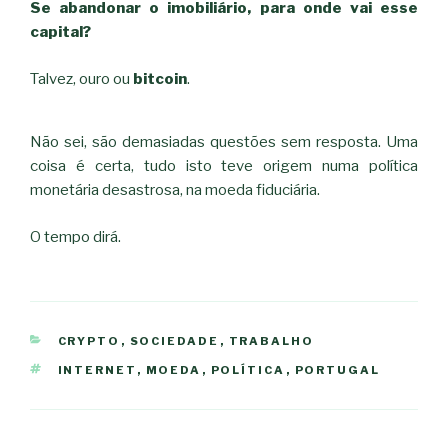
Se abandonar o imobiliário, para onde vai esse
capital?
Talvez, ouro ou
bitcoin
.
Não sei, são demasiadas questões sem resposta. Uma
coisa é certa, tudo isto teve origem numa política
monetária desastrosa, na moeda fiduciária.
O tempo dirá.
CATEGORIAS
CRYPTO
,
SOCIEDADE
,
TRABALHO
ETIQUETAS
INTERNET
,
MOEDA
,
POLÍTICA
,
PORTUGAL