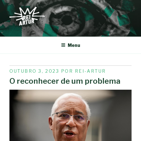
Saltar
para
o
conteúdo
REI-ARTUR
Menu
PUBLICADO
OUTUBRO 3, 2023
POR
REI-ARTUR
EM
O reconhecer de um problema