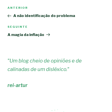
Navegação
Conteúdo
ANTERIOR
de
anterior
A não identificação do problema
artigos
Conteúdo
SEGUINTE
seguinte
A magia da inflação
"
Um blog cheio de opiniões e de
calinadas de um disléxico.
"
rei-artur