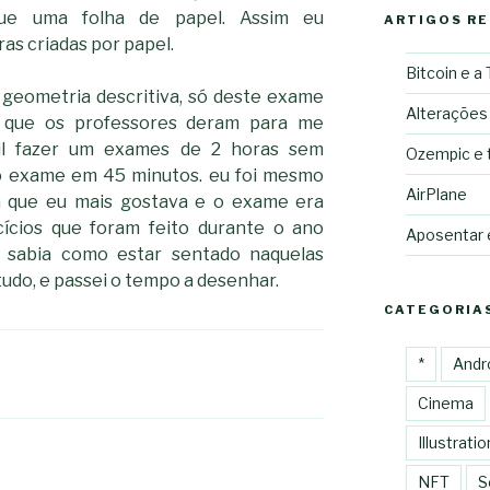
ue uma folha de papel. Assim eu
ARTIGOS R
as criadas por papel.
Bitcoin e a
geometria descritiva, só deste exame
Alterações
s que os professores deram para me
cil fazer um exames de 2 horas sem
Ozempic e 
 o exame em 45 minutos. eu foi mesmo
AirPlane
ina que eu mais gostava e o exame era
cícios que foram feito durante o ano
Aposentar
ão sabia como estar sentado naquelas
tudo, e passei o tempo a desenhar.
CATEGORIA
*
Andr
Cinema
Illustratio
NFT
S