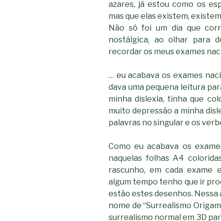
azares, já estou como os es
mas que elas existem, existem
Não só foi um dia que corr
nostálgica, ao olhar para 
recordar os meus exames nac
… eu acabava os exames nac
dava uma pequena leitura para
minha dislexia, tinha que co
muito depressão a minha dislex
palavras no singular e os verbo
Como eu acabava os exames
naquelas folhas A4 colorid
rascunho, em cada exame er
algum tempo tenho que ir pro
estão estes desenhos. Nessa al
nome de “Surrealismo Origami”
surrealismo normal em 3D par