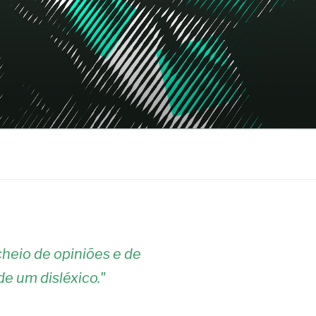
heio de opiniões e de
de um disléxico.
"