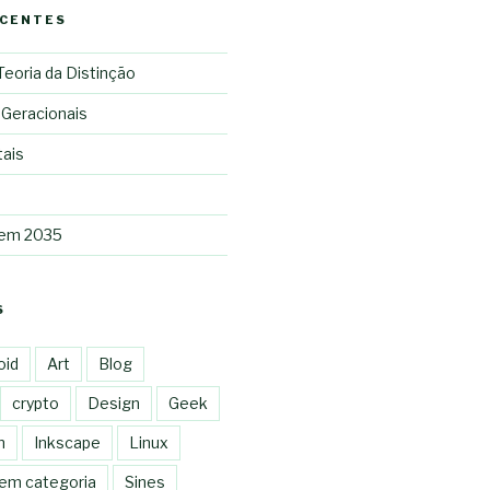
ECENTES
 Teoria da Distinção
 Geracionais
tais
 em 2035
S
oid
Art
Blog
crypto
Design
Geek
n
Inkscape
Linux
em categoria
Sines