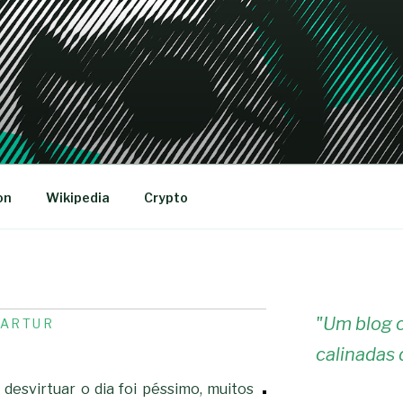
R
on
Wikipedia
Crypto
"
Um blog c
-ARTUR
calinadas 
 desvirtuar o dia foi péssimo, muitos