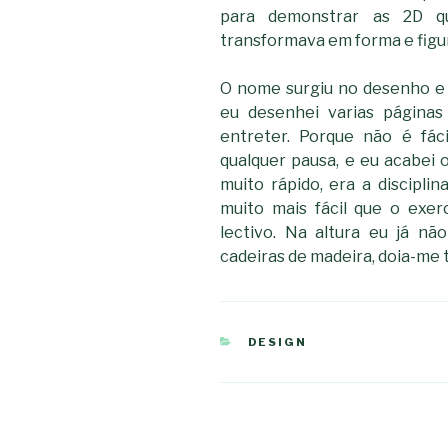
para demonstrar as 2D q
transformava em forma e figur
O nome surgiu no desenho e 
eu desenhei varias página
entreter. Porque não é fá
qualquer pausa, e eu acabei
muito rápido, era a discipl
muito mais fácil que o exer
lectivo. Na altura eu já n
cadeiras de madeira, doia-me 
CATEGORIAS
DESIGN