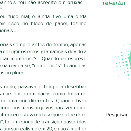
rei-artur
panhóis, “eu não acredito em bruxas
”
eu tudo mal, e ainda tive uma onda
dois risco no bloco de papel, fez-me
ionais…
ionais sempre antes do tempo, apenas
 corrigir os erros gramaticais devido à
locar inúmeros “s”. Quando eu escrevo
ia revela-se, “como” os “s”, ficando as
s no plural.
 cedo, passava o tempo a desenhar
as que nos eram dadas como folha de
a uma cor diferentes. Quando tiver
curar nos meus arquivos para ver como
Pesquisar
tura eu estava na fase que eu lhe dei o
por:
, foi um época de transição passei dos
a um surrealismo em 2D, e não à melhor