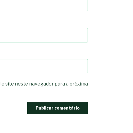
-*-
5ad3764e127decc16ef049d6
dda563b86f10322f3c86e597
2dd885ade01f4a84ce39164
0b8a46ad57a9dec079d891f
163df7a08cb39ad3150966c3
7e18ad6ea605e728e901d7f0
-*-
80604b45f9ef0e31ae902a6
0ce9c9bbb7bf5237f61aa39
a33b958c7c1fb5516abfe925
acc91acc052185aeffc12c8c
fc962c0b469ab86742e6ec9
d721cae6d86a538c80fb0480
 e site neste navegador para a próxima