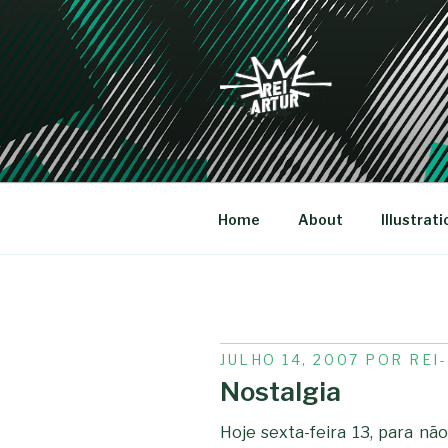
Saltar
para
o
conteúdo
REI-ARTU
Home
About
Illustrati
PUBLICADO
JULHO 14, 2007
POR
REI
EM
Nostalgia
Hoje sexta-feira 13, para não