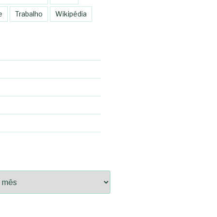
e
Trabalho
Wikipédia
92fce14825bc0cf6e096543633d9df08c13bf8c