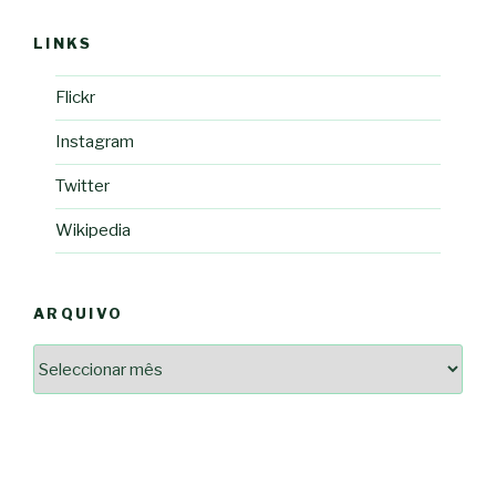
LINKS
Flickr
Instagram
Twitter
Wikipedia
ARQUIVO
Arquivo
2364a17ff3507501df1e6385392fce14825bc0cf6e096543633d9df08c13bf8c
-*-
5ad3764e127decc16ef049d68ad72809cf067c9c1963ae96b4900ef253874dc5
dda563b86f10322f3c86e597275d7f0baf48e2d3dfe445916557e5ab546c9b1d