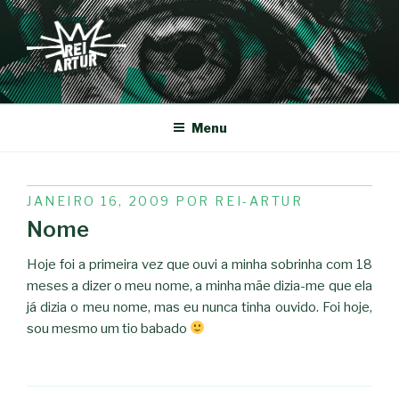
Saltar
para
o
conteúdo
REI-ARTUR
Menu
PUBLICADO
JANEIRO 16, 2009
POR
REI-ARTUR
EM
Nome
Hoje foi a primeira vez que ouvi a minha sobrinha com 18
meses a dizer o meu nome, a minha mãe dizia-me que ela
já dizia o meu nome, mas eu nunca tinha ouvido. Foi hoje,
sou mesmo um tio babado