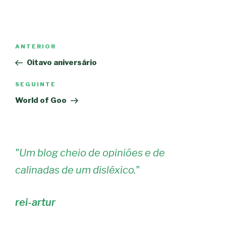
Navegação
Conteúdo
ANTERIOR
de
anterior
Oitavo aniversário
artigos
Conteúdo
SEGUINTE
seguinte
World of Goo
"
Um blog cheio de opiniões e de
calinadas de um disléxico.
"
rei-artur