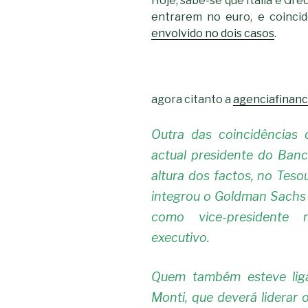
Hoje, sabe-se que Itália e Gré
entrarem no euro, e coinci
envolvido no dois casos
.
agora citanto a
agenciafinanc
Outra das coincidências
actual presidente do Banc
altura dos factos, no Teso
integrou o Goldman Sachs I
como vice-presidente 
executivo.
Quem também esteve lig
Monti, que deverá liderar 