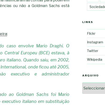
cia falsificaram as contas para poderem
dências ou não a Goldman Sachs está
Sociedad
LINKS
Flickr
eira
:
Instagram
 do caso envolve Mario Draghi. O
Twitter
o Central Europeu (BCE) estava, à
uro italiano. Quando saiu, em 2002,
Wikipedia
nternational, onde ficou até 2005,
não executivo e administrador
ARQUIVO
Arquivo
ado ao Goldman Sachs foi Mario
o executivo italiano em substituição
2364a17ff3507501df1e63853