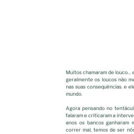
Muitos chamaram de louco… e 
geralmente os loucos não m
nas suas consequências. e e
mundo.
Agora pensando no tentácul
falaram e criticaram a inter
anos os bancos ganharam mi
correr mal, temos de ser nós