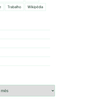
e
Trabalho
Wikipédia
92fce14825bc0cf6e096543633d9df08c13bf8c