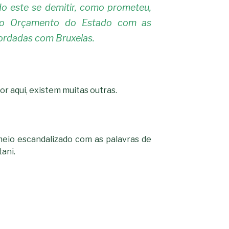
do este se demitir, como prometeu,
-*-
5ad3764e127decc16ef049d6
dda563b86f10322f3c86e597
 o Orçamento do Estado com as
2dd885ade01f4a84ce39164
0b8a46ad57a9dec079d891f
163df7a08cb39ad3150966c3
ordadas com Bruxelas.
7e18ad6ea605e728e901d7f0
-*-
80604b45f9ef0e31ae902a6
0ce9c9bbb7bf5237f61aa39
a33b958c7c1fb5516abfe925
acc91acc052185aeffc12c8c
fc962c0b469ab86742e6ec9
d721cae6d86a538c80fb0480
or aqui, existem muitas outras.
eio escandalizado com as palavras de
tani.