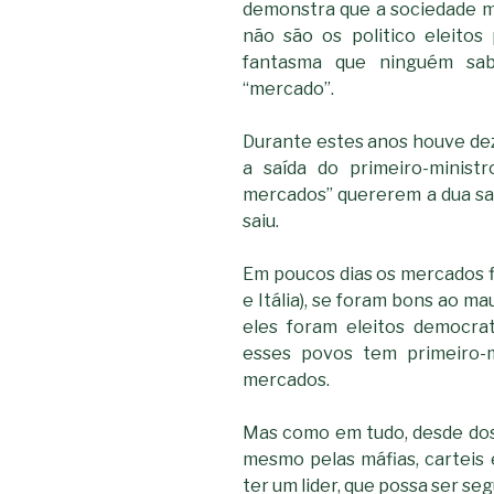
demonstra que a sociedade m
não são os politico eleito
fantasma que ninguém sa
“mercado”.
Durante estes anos houve dez
a saída do primeiro-ministr
mercados” quererem a dua saí
saiu.
Em poucos dias os mercados fi
e Itália), se foram bons ao m
eles foram eleitos democra
esses povos tem primeiro-m
mercados.
Mas como em tudo, desde dos 
mesmo pelas máfias, carteis
ter um lider, que possa ser s