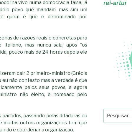
rei-artur
oderna vive numa democracia falsa, já
s pelo povo que mandam, mas sim um
be quem é que é denominado por
enas de razões reais e concretas para
o italiano, mas nunca saiu, após “os
da, pouco mais de 24 horas depois ele
zeram cair 2 primeiro-ministro (Grécia
au eu não contesto mas a verdade é que
ticamente pelos seus povos, e agora
inistro não eleito, e nomeado pelo
Pesquisar
partidos, passando pelas ditaduras ou
por:
 e muitas outras organizações tem que
eguindo e coordenar a organização.