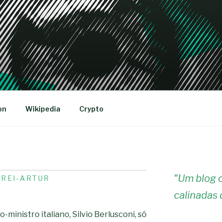
R
on
Wikipedia
Crypto
"
Um blog c
R
REI-ARTUR
calinadas 
-ministro italiano, Silvio Berlusconi, só