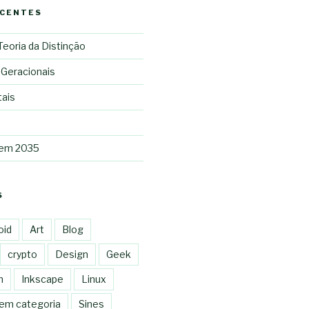
ECENTES
 Teoria da Distinção
 Geracionais
tais
 em 2035
S
oid
Art
Blog
crypto
Design
Geek
n
Inkscape
Linux
em categoria
Sines