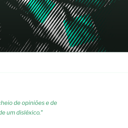
heio de opiniões e de
de um disléxico.
"