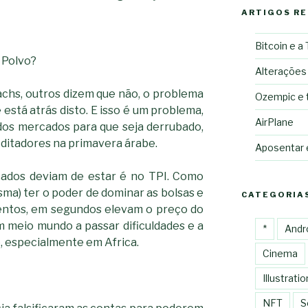
ARTIGOS R
Bitcoin e a
 Polvo?
Alterações
chs, outros dizem que não, o problema
Ozempic e 
está atrás disto. E isso é um problema,
AirPlane
 dos mercados para que seja derrubado,
ditadores na primavera árabe.
Aposentar
cados deviam de estar é no TPI. Como
sma) ter o poder de dominar as bolsas e
CATEGORIA
mentos, em segundos elevam o preço do
am meio mundo a passar dificuldades e a
*
Andr
, especialmente em Africa.
Cinema
Illustratio
NFT
S