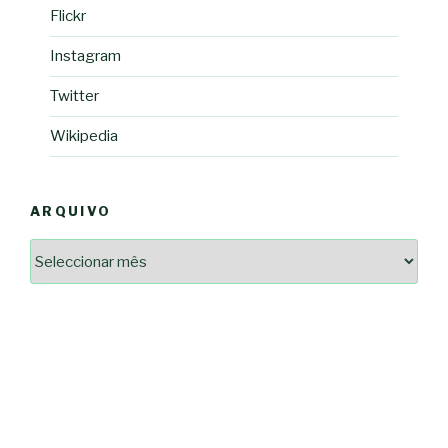
Flickr
Instagram
Twitter
Wikipedia
ARQUIVO
Arquivo
2364a17ff3507501df1e6385392fce14825bc0cf6e096543633d9df08c13bf8c
-*-
5ad3764e127decc16ef049d68ad72809cf067c9c1963ae96b4900ef253874dc5
dda563b86f10322f3c86e597275d7f0baf48e2d3dfe445916557e5ab546c9b1d
2dd885ade01f4a84ce391643947d40e83bbcbe854929fe1b262327e6af0c384c
0b8a46ad57a9dec079d891fe35e4be78d462a88617ea7324f53630fc23140c66
163df7a08cb39ad3150966c38e6bfb512ced8986a24e5f5591cf08efe17053cb
7e18ad6ea605e728e901d7f06c1c0ed9b6bdf57af1a74aa97e3dcbacb049b7a7
-*-
80604b45f9ef0e31ae902a65ae32de7c9a3587fb764204318a242f33c8fe57cb
0ce9c9bbb7bf5237f61aa394a695ed2efe311a800817e5243e2be430c9e4cbab