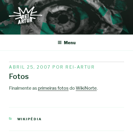
Saltar
para
o
conteúdo
REI-ARTUR
Menu
PUBLICADO
ABRIL 25, 2007
POR
REI-ARTUR
EM
Fotos
Finalmente as
primeiras fotos
do
WikiNorte
.
CATEGORIAS
WIKIPÉDIA