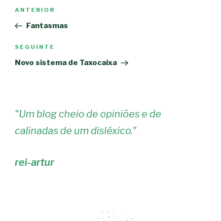
Navegação
Conteúdo
ANTERIOR
de
anterior
Fantasmas
artigos
Conteúdo
SEGUINTE
seguinte
Novo sistema de Taxocaixa
"
Um blog cheio de opiniões e de
calinadas de um disléxico.
"
rei-artur