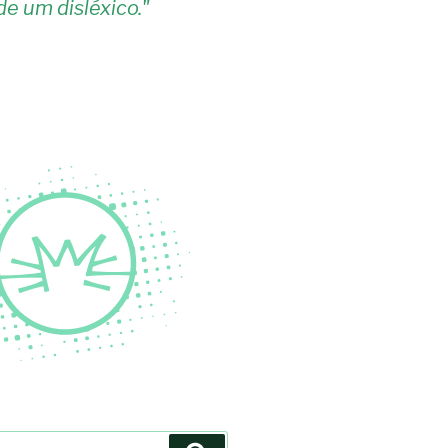
de um disléxico.
"