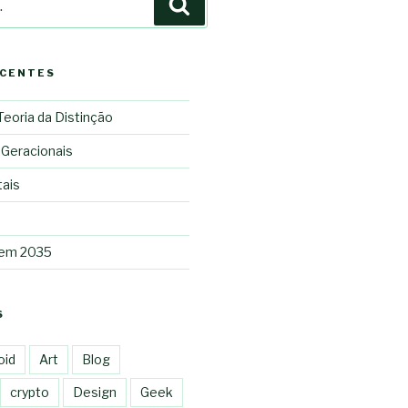
Pesquisar
ECENTES
 Teoria da Distinção
 Geracionais
tais
 em 2035
S
oid
Art
Blog
crypto
Design
Geek