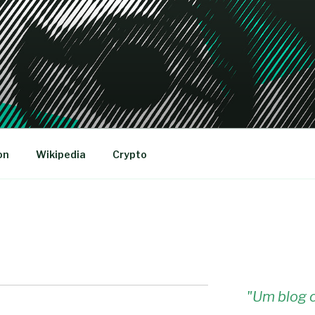
R
on
Wikipedia
Crypto
"
Um blog c