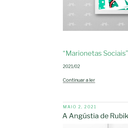
“Marionetas Sociais
2021/02
“Marionetas
Continuar a ler
Sociais”
PUBLICADO
MAIO 2, 2021
EM
A Angústia de Rubi