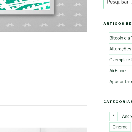
por:
ARTIGOS R
Bitcoin e a
Alterações
”
Ozempic e 
AirPlane
Aposentar
CATEGORIA
*
Andr
k
Cinema