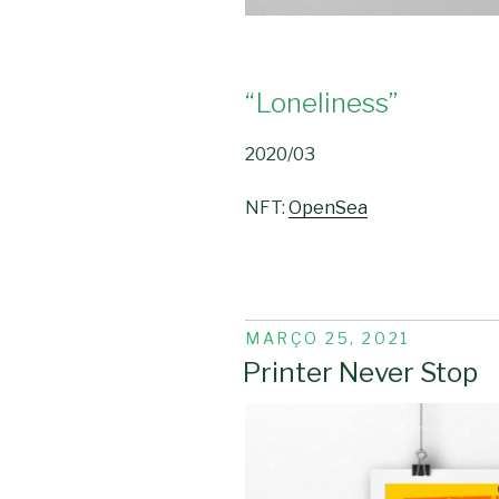
“Loneliness”
2020/03
NFT:
OpenSea
PUBLICADO
MARÇO 25, 2021
EM
Printer Never Stop