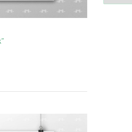
2364a17ff3507501df1e63853
-*-
5ad3764e127decc16ef049d6
dda563b86f10322f3c86e597
2dd885ade01f4a84ce39164
0b8a46ad57a9dec079d891f
163df7a08cb39ad3150966c3
k”
7e18ad6ea605e728e901d7f0
-*-
80604b45f9ef0e31ae902a6
0ce9c9bbb7bf5237f61aa39
a33b958c7c1fb5516abfe925
acc91acc052185aeffc12c8c
fc962c0b469ab86742e6ec9
d721cae6d86a538c80fb0480