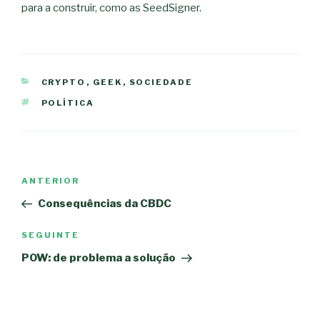
para a construir, como as SeedSigner.
CATEGORIAS
CRYPTO
,
GEEK
,
SOCIEDADE
ETIQUETAS
POLÍTICA
Navegação
Conteúdo
ANTERIOR
de
anterior
Consequências da CBDC
artigos
Conteúdo
SEGUINTE
seguinte
POW: de problema a solução