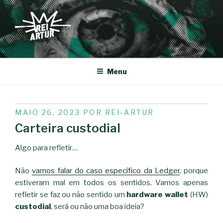
Saltar
para
o
conteúdo
REI-ARTUR
Menu
PUBLICADO
MAIO 26, 2023
POR
REI-ARTUR
EM
Carteira custodial
Algo para refletir…
Não
vamos falar do caso específico da Ledger
, porque
estiveram mal em todos os sentidos. Vamos apenas
refletir se faz ou não sentido um
hardware wallet
(HW)
custodial
, será ou não uma boa ideia?