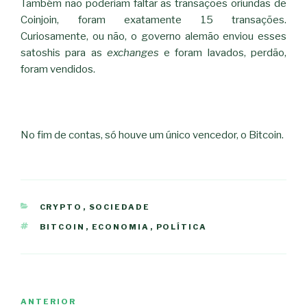
Também não poderiam faltar as transações oriundas de
Coinjoin, foram exatamente 15 transações.
Curiosamente, ou não, o governo alemão enviou esses
satoshis para as
exchanges
e foram lavados, perdão,
foram vendidos.
No fim de contas, só houve um único vencedor, o Bitcoin.
CATEGORIAS
CRYPTO
,
SOCIEDADE
ETIQUETAS
BITCOIN
,
ECONOMIA
,
POLÍTICA
Navegação
Conteúdo
ANTERIOR