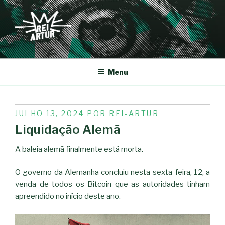
Saltar
para
o
conteúdo
REI-ARTUR
Menu
PUBLICADO
JULHO 13, 2024
POR
REI-ARTUR
EM
Liquidação Alemã
A baleia alemã finalmente está morta.
O governo da Alemanha concluiu nesta sexta-feira, 12, a
venda de todos os Bitcoin que as autoridades tinham
apreendido no início deste ano.