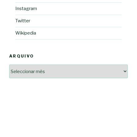
Instagram
Twitter
Wikipedia
ARQUIVO
Arquivo
2364a17ff3507501df1e6385392fce14825bc0cf6e096543633d9df08c13bf8c
-*-
5ad3764e127decc16ef049d68ad72809cf067c9c1963ae96b4900ef253874dc5
dda563b86f10322f3c86e597275d7f0baf48e2d3dfe445916557e5ab546c9b1d
2dd885ade01f4a84ce391643947d40e83bbcbe854929fe1b262327e6af0c384c
0b8a46ad57a9dec079d891fe35e4be78d462a88617ea7324f53630fc23140c66
163df7a08cb39ad3150966c38e6bfb512ced8986a24e5f5591cf08efe17053cb
7e18ad6ea605e728e901d7f06c1c0ed9b6bdf57af1a74aa97e3dcbacb049b7a7
-*-
80604b45f9ef0e31ae902a65ae32de7c9a3587fb764204318a242f33c8fe57cb
0ce9c9bbb7bf5237f61aa394a695ed2efe311a800817e5243e2be430c9e4cbab
a33b958c7c1fb5516abfe9252fef662adc2ab1e6360e476195f481b960d4f16e
acc91acc052185aeffc12c8c386ba3e5817e47f9db6ce28243013686a9ab556f