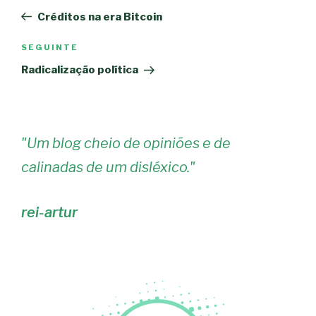
de
anterior
Créditos na era Bitcoin
artigos
Conteúdo
SEGUINTE
seguinte
Radicalização política
"
Um blog cheio de opiniões e de
calinadas de um disléxico.
"
rei-artur