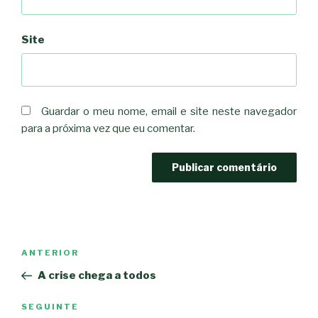
Site
Guardar o meu nome, email e site neste navegador
para a próxima vez que eu comentar.
Navegação
Conteúdo
ANTERIOR
de
anterior
A crise chega a todos
artigos
Conteúdo
SEGUINTE