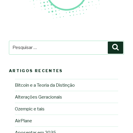
Pesquisar
Pesqu
por:
ARTIGOS RECENTES
Bitcoin e a Teoria da Distinção
Alterações Geracionais
Ozempic e tais
AirPlane
Aposentar em 2035