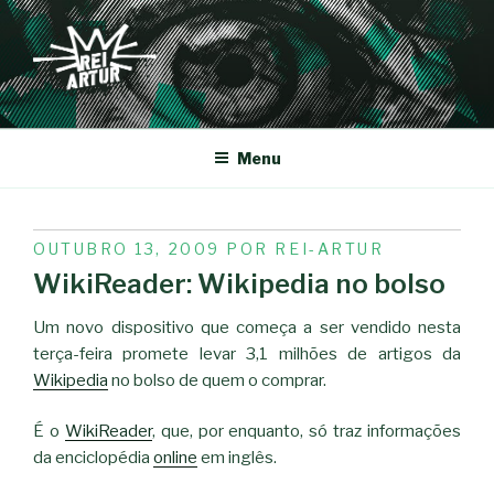
Saltar
para
o
conteúdo
REI-ARTUR
Menu
PUBLICADO
OUTUBRO 13, 2009
POR
REI-ARTUR
EM
WikiReader: Wikipedia no bolso
Um novo dispositivo que começa a ser vendido nesta
terça-feira promete levar 3,1 milhões de artigos da
Wikipedia
no bolso de quem o comprar.
É o
WikiReader
, que, por enquanto, só traz informações
da enciclopédia
online
em inglês.