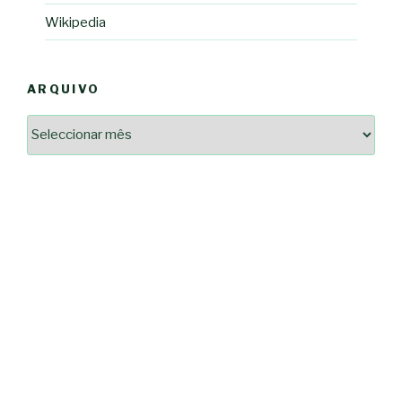
Wikipedia
ARQUIVO
Arquivo
2364a17ff3507501df1e6385392fce14825bc0cf6e096543633d9df08c13bf8c
-*-
5ad3764e127decc16ef049d68ad72809cf067c9c1963ae96b4900ef253874dc5
dda563b86f10322f3c86e597275d7f0baf48e2d3dfe445916557e5ab546c9b1d
2dd885ade01f4a84ce391643947d40e83bbcbe854929fe1b262327e6af0c384c
0b8a46ad57a9dec079d891fe35e4be78d462a88617ea7324f53630fc23140c66
163df7a08cb39ad3150966c38e6bfb512ced8986a24e5f5591cf08efe17053cb
7e18ad6ea605e728e901d7f06c1c0ed9b6bdf57af1a74aa97e3dcbacb049b7a7
-*-
80604b45f9ef0e31ae902a65ae32de7c9a3587fb764204318a242f33c8fe57cb
0ce9c9bbb7bf5237f61aa394a695ed2efe311a800817e5243e2be430c9e4cbab
a33b958c7c1fb5516abfe9252fef662adc2ab1e6360e476195f481b960d4f16e
acc91acc052185aeffc12c8c386ba3e5817e47f9db6ce28243013686a9ab556f
fc962c0b469ab86742e6ec9f444101e93fbb9b06f537db30596b3744b95899c0
d721cae6d86a538c80fb0480b358106d37292cc7ec581d624fe5047039c65a94