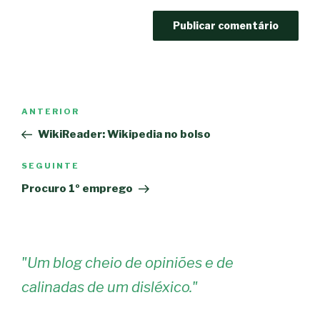
Navegação
Conteúdo
ANTERIOR
de
anterior
WikiReader: Wikipedia no bolso
artigos
Conteúdo
SEGUINTE
seguinte
Procuro 1º emprego
"
Um blog cheio de opiniões e de
calinadas de um disléxico.
"