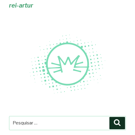
rei-artur
Pesquisar
Pesqu
por: