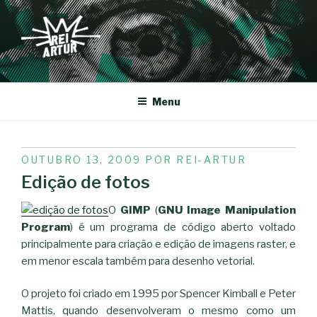
Saltar
para
o
conteúdo
REI-ARTUR
Menu
PUBLICADO
OUTUBRO 13, 2009
POR
REI-ARTUR
EM
Edição de fotos
O
GIMP
(
GNU Image Manipulation
Program
) é um programa de código aberto voltado
principalmente para criação e edição de imagens raster, e
em menor escala também para desenho vetorial.
O projeto foi criado em 1995 por Spencer Kimball e Peter
Mattis, quando desenvolveram o mesmo como um