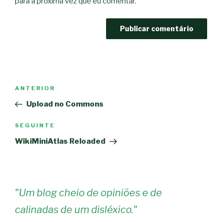
para a próxima vez que eu comentar.
Navegação
Conteúdo
ANTERIOR
de
anterior
Upload no Commons
artigos
Conteúdo
SEGUINTE
seguinte
WikiMiniAtlas Reloaded
"
Um blog cheio de opiniões e de
calinadas de um disléxico.
"