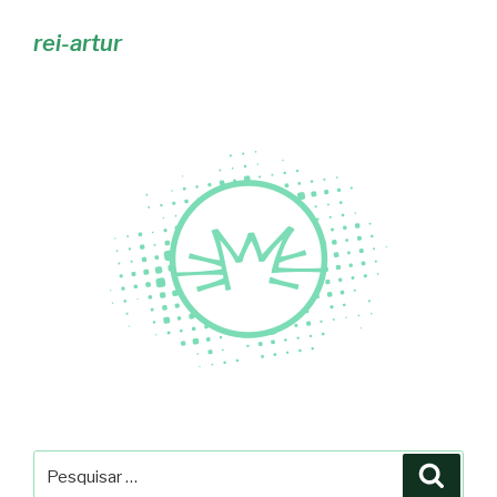
rei-artur
Pesquisar
Pesqu
por: