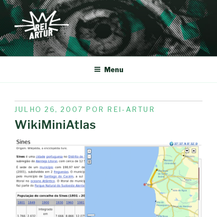
Saltar
para
o
conteúdo
REI-ARTUR
Menu
PUBLICADO
JULHO 26, 2007
POR
REI-ARTUR
EM
WikiMiniAtlas