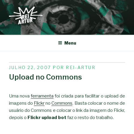
Saltar
para
o
conteúdo
REI-ARTUR
Menu
PUBLICADO
JULHO 22, 2007
POR
REI-ARTUR
EM
Upload no Commons
Uma nova
ferramenta
foi criada para facilitar o upload de
imagens do
Flickr
no
Commons
. Basta colocar o nome de
usuário do Commons e colocar o link da imagem do Flickr,
depois o
Flickr upload bot
faz o resto do trabalho.