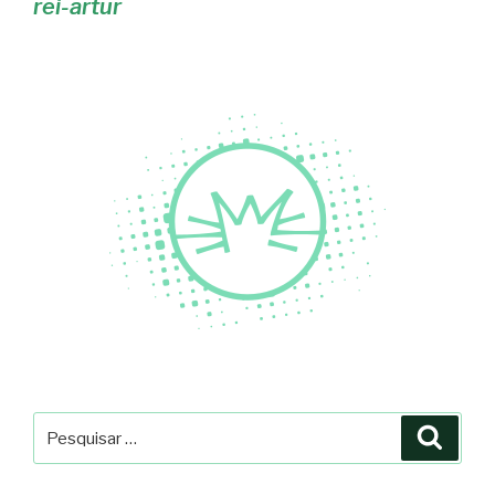
rei-artur
Pesquisar
Pesqu
por: