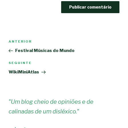
Navegação
Conteúdo
ANTERIOR
de
anterior
Festival Músicas do Mundo
artigos
Conteúdo
SEGUINTE
seguinte
WikiMiniAtlas
"
Um blog cheio de opiniões e de
calinadas de um disléxico.
"