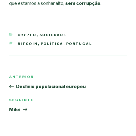
que estamos a sonhar alto,
sem corrupção
.
CATEGORIAS
CRYPTO
,
SOCIEDADE
ETIQUETAS
BITCOIN
,
POLÍTICA
,
PORTUGAL
Navegação
Conteúdo
ANTERIOR
de
anterior
Declínio populacional europeu
artigos
Conteúdo
SEGUINTE
seguinte
Milei