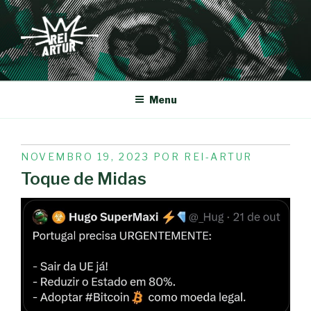
Saltar
para
o
conteúdo
REI-ARTUR
Menu
PUBLICADO
NOVEMBRO 19, 2023
POR
REI-ARTUR
EM
Toque de Midas