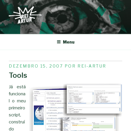
Saltar
para
o
conteúdo
REI-ARTUR
Menu
PUBLICADO
DEZEMBRO 15, 2007
POR
REI-ARTUR
EM
Tools
Já está
funciona
l o meu
primeiro
script,
construí
do