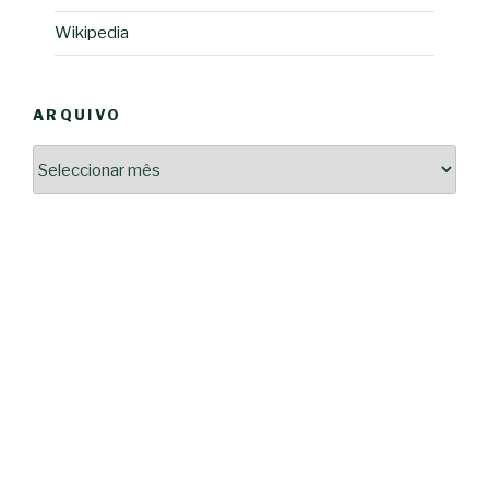
Wikipedia
ARQUIVO
Arquivo
2364a17ff3507501df1e6385392fce14825bc0cf6e096543633d9df08c13bf8c
-*-
5ad3764e127decc16ef049d68ad72809cf067c9c1963ae96b4900ef253874dc5
dda563b86f10322f3c86e597275d7f0baf48e2d3dfe445916557e5ab546c9b1d
2dd885ade01f4a84ce391643947d40e83bbcbe854929fe1b262327e6af0c384c
0b8a46ad57a9dec079d891fe35e4be78d462a88617ea7324f53630fc23140c66
163df7a08cb39ad3150966c38e6bfb512ced8986a24e5f5591cf08efe17053cb
7e18ad6ea605e728e901d7f06c1c0ed9b6bdf57af1a74aa97e3dcbacb049b7a7
-*-
80604b45f9ef0e31ae902a65ae32de7c9a3587fb764204318a242f33c8fe57cb
0ce9c9bbb7bf5237f61aa394a695ed2efe311a800817e5243e2be430c9e4cbab
a33b958c7c1fb5516abfe9252fef662adc2ab1e6360e476195f481b960d4f16e
acc91acc052185aeffc12c8c386ba3e5817e47f9db6ce28243013686a9ab556f
fc962c0b469ab86742e6ec9f444101e93fbb9b06f537db30596b3744b95899c0
d721cae6d86a538c80fb0480b358106d37292cc7ec581d624fe5047039c65a94