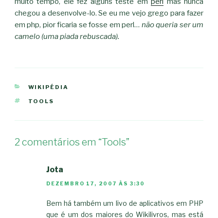
muito tempo, ele fez alguns teste em
perl
mas nunca
chegou a desenvolve-lo. Se eu me vejo grego para fazer
em php, pior ficaria se fosse em perl…
não queria ser um
camelo (uma piada rebuscada).
CATEGORIAS
WIKIPÉDIA
ETIQUETAS
TOOLS
2 comentários em “Tools”
Jota
DEZEMBRO 17, 2007 ÀS 3:30
Bem há também um livo de aplicativos em PHP
que é um dos maiores do Wikilivros, mas está