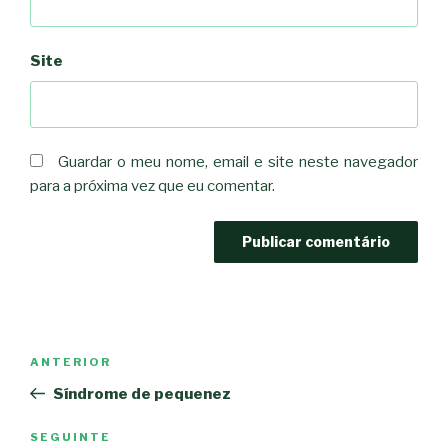
Site
Guardar o meu nome, email e site neste navegador
para a próxima vez que eu comentar.
Navegação
Conteúdo
ANTERIOR
de
anterior
Síndrome de pequenez
artigos
Conteúdo
SEGUINTE