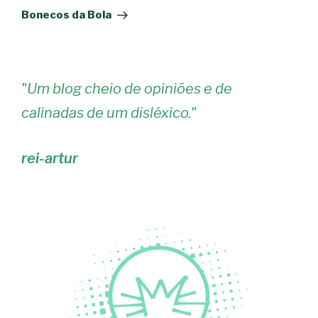
seguinte
Bonecos da Bola
"
Um blog cheio de opiniões e de
calinadas de um disléxico.
"
rei-artur