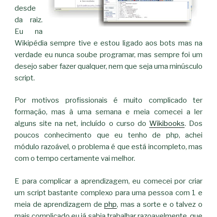
desde
da raiz.
Eu na
Wikipédia sempre tive e estou ligado aos bots mas na
verdade eu nunca soube programar, mas sempre foi um
desejo saber fazer qualquer, nem que seja uma minúsculo
script.
Por motivos profissionais é muito complicado ter
formação, mas à uma semana e meia comecei a ler
alguns site na net, incluído o curso do
Wikibooks
. Dos
poucos conhecimento que eu tenho de php, achei
módulo razoável, o problema é que está incompleto, mas
com o tempo certamente vai melhor.
E para complicar a aprendizagem, eu comecei por criar
um script bastante complexo para uma pessoa com 1 e
meia de aprendizagem de
php
, mas a sorte e o talvez o
mais complicado eu já sabia trabalhar razoavelmente, que