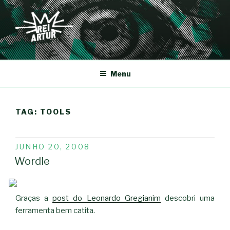
Saltar
para
o
conteúdo
REI-ARTUR
Menu
TAG:
TOOLS
PUBLICADO
JUNHO 20, 2008
EM
Wordle
Graças a
post do Leonardo Gregianim
descobri uma
ferramenta bem catita.