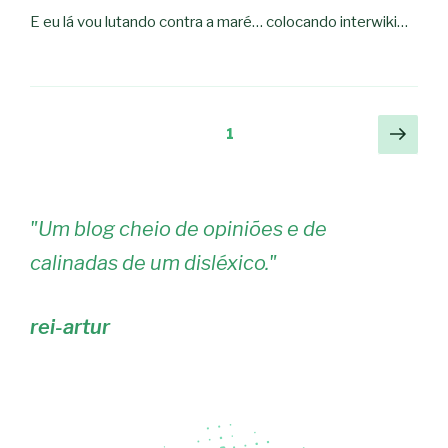
E eu lá vou lutando contra a maré… colocando interwiki…
Navegação
Pági
Página
1
segu
de
artigos
"
Um blog cheio de opiniões e de
calinadas de um disléxico.
"
rei-artur