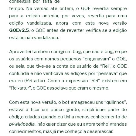
conseguia por falta de
tempo. Na versão até ontem, o GOE revertia sempre
para a edição anterior, por vezes, revertia para uma
edição vandalizada, agora com esta nova versão
GOEv2.5
, o GOE antes de reverter verifica se a edição
está ou não vandalizada.
Aproveitei também corrigi um bug, que não é bug, é que
os usuários com nomes pequenos “enganavam” o GOE,
ou seja, que tive-se a conta de usuário de “Rei”, o GOE
confundia e não verificava as edições por “pensava” que
era eu (Rei-artur). Como a expressão “Rei” existem em
“Rei-artur”, o GOE associava que eram o mesmo.
Com esta nova versão, o bot emagreceu uns “quilinhos”,
estava a ficar um pouco gordo, simplifiquei parte do
código criados quando eu tinha menos conhecimento de
pywikipedia
., não quer dizer que eu agora tenho grandes
conhecimentos, mas já me conheço a desenrascar.