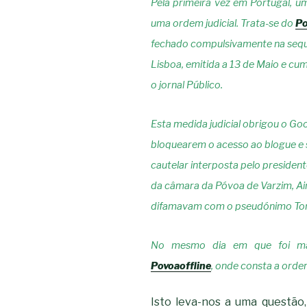
Pela primeira vez em Portugal, u
uma ordem judicial. Trata-se do
Po
fechado compulsivamente na sequ
Lisboa, emitida a 13 de Maio e cum
o jornal
Público
.
Esta medida judicial obrigou o Goo
bloquearem o acesso ao blogue e 
cautelar interposta pelo president
da câmara da Póvoa de Varzim, Air
difamavam com o pseudónimo Tony
No mesmo dia em que foi man
Povoaoffline
, onde consta a ordem
Isto leva-nos a uma questã