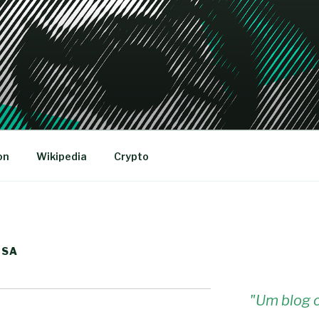
R
on
Wikipedia
Crypto
NSA
"
Um blog c