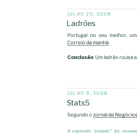
PUBLICADO
JULHO 20, 2008
EM
Ladrões
Portugal no seu melhor, um
Correio da manhã
.
Conclusão
: Um ladrão rouba a
PUBLICADO
JULHO 9, 2008
EM
Stats5
Segundo o
Jornal de Negócio
A expressão ‘youtube” foi, novame