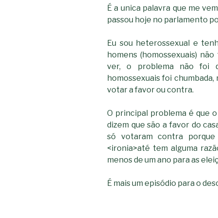
É a unica palavra que me ve
passou hoje no parlamento po
Eu sou heterossexual e tenh
homens (homossexuais) não 
ver, o problema não foi
homossexuais foi chumbada, nu
votar a favor ou contra.
O principal problema é que 
dizem que são a favor do ca
só votaram contra porqu
<ironia>até tem alguma razão
menos de um ano para as elei
É mais um episódio para o des