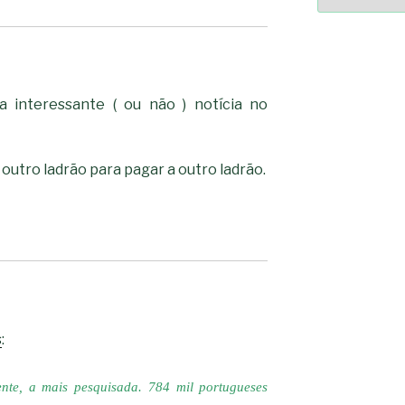
2364a17ff3507501df1e63853
-*-
5ad3764e127decc16ef049d6
dda563b86f10322f3c86e597
2dd885ade01f4a84ce39164
a interessante ( ou não ) notícia no
0b8a46ad57a9dec079d891f
163df7a08cb39ad3150966c3
7e18ad6ea605e728e901d7f0
-*-
80604b45f9ef0e31ae902a6
0ce9c9bbb7bf5237f61aa39
a33b958c7c1fb5516abfe925
 outro ladrão para pagar a outro ladrão.
acc91acc052185aeffc12c8c
fc962c0b469ab86742e6ec9
d721cae6d86a538c80fb0480
s
:
nte, a mais pesquisada. 784 mil portugueses