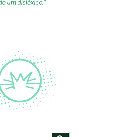
de um disléxico.
"