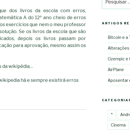
por:
e dos livros da escola com erros,
atemática A do 12º ano cheio de erros
ARTIGOS R
nos exercícios que nem o meu professor
solução. Se os livros da escola que são
Bitcoin e a
ficados, depois os livros passam por
ucação para aprovação, mesmo assim os
Alterações
Ozempic e 
s da wikipédia…
AirPlane
ikipedia há e sempre existirá erros
Aposentar
CATEGORIA
*
Andr
Cinema