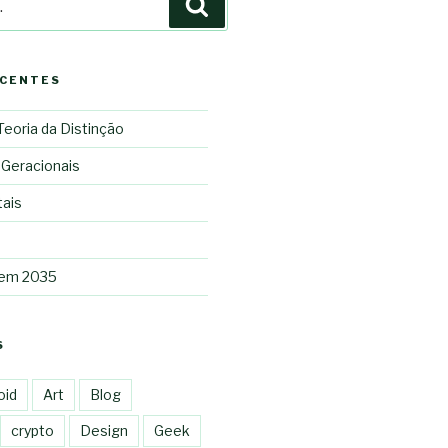
Pesquisar
ECENTES
 Teoria da Distinção
 Geracionais
tais
 em 2035
S
oid
Art
Blog
crypto
Design
Geek