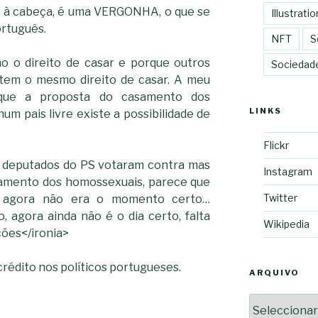
m à cabeça, é uma VERGONHA, o que se
Illustratio
rtuguês.
NFT
S
o o direito de casar e porque outros
Sociedad
tem o mesmo direito de casar. A meu
 que a proposta do casamento dos
LINKS
m pais livre existe a possibilidade de
Flickr
o deputados do PS votaram contra mas
Instagram
samento dos homossexuais, parece que
Twitter
e agora não era o momento certo…
, agora ainda não é o dia certo, falta
Wikipedia
ções</ironia>
crédito nos políticos portugueses.
ARQUIVO
Arquivo