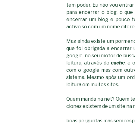
tem poder. Eu não vou entrar 
para encerrar o blog, o qu
encerrar um blog e pouco t
activo só com um nome difer
Mas ainda existe um pormeno
que foi obrigada a encerrar u
google, no seu motor de busca 
leitura, através do
cache
. e
com o google mas com outr
sistema. Mesmo após um ordem
leitura em muitos sites.
Quem manda na net? Quem te
clones existem de um site na 
boas perguntas mas sem res