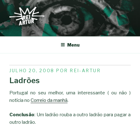
Saltar
para
o
conteúdo
REI-ARTUR
Menu
PUBLICADO
JULHO 20, 2008
POR
REI-ARTUR
EM
Ladrões
Portugal no seu melhor, uma interessante ( ou não )
notícia no
Correio da manhã
.
Conclusão
: Um ladrão rouba a outro ladrão para pagar a
outro ladrão.