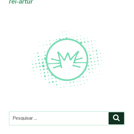
rei-artur
Pesquisar
Pesqu
por: