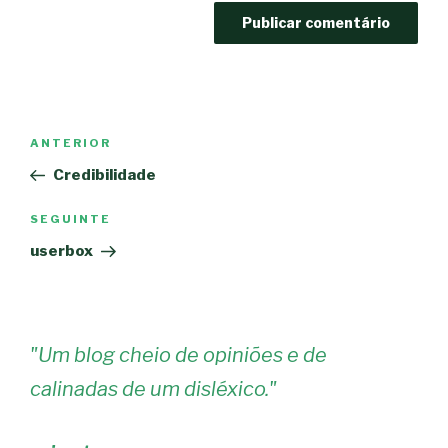
Navegação
Conteúdo
ANTERIOR
de
anterior
Credibilidade
artigos
Conteúdo
SEGUINTE
seguinte
userbox
"
Um blog cheio de opiniões e de
calinadas de um disléxico.
"