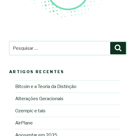
Pesquisar
Pesqu
por:
ARTIGOS RECENTES
Bitcoin e a Teoria da Distinção
Alterações Geracionais
Ozempic e tais
AirPlane
Aposentar em 2035