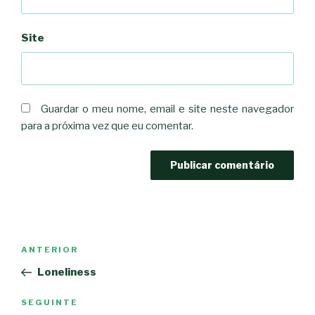
Site
Guardar o meu nome, email e site neste navegador
para a próxima vez que eu comentar.
Navegação
Conteúdo
ANTERIOR
de
anterior
Loneliness
artigos
Conteúdo
SEGUINTE