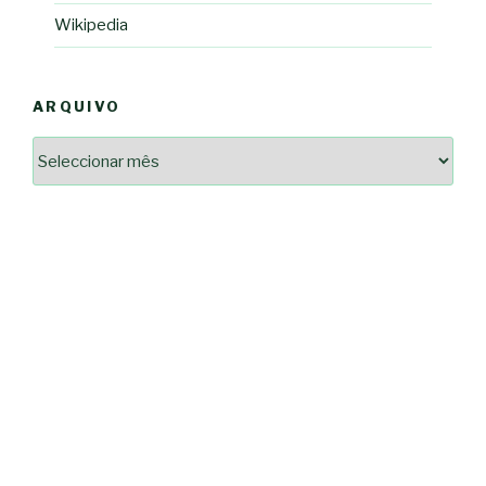
Wikipedia
ARQUIVO
Arquivo
2364a17ff3507501df1e6385392fce14825bc0cf6e096543633d9df08c13bf8c
-*-
5ad3764e127decc16ef049d68ad72809cf067c9c1963ae96b4900ef253874dc5
dda563b86f10322f3c86e597275d7f0baf48e2d3dfe445916557e5ab546c9b1d
2dd885ade01f4a84ce391643947d40e83bbcbe854929fe1b262327e6af0c384c
0b8a46ad57a9dec079d891fe35e4be78d462a88617ea7324f53630fc23140c66
163df7a08cb39ad3150966c38e6bfb512ced8986a24e5f5591cf08efe17053cb
7e18ad6ea605e728e901d7f06c1c0ed9b6bdf57af1a74aa97e3dcbacb049b7a7
-*-
80604b45f9ef0e31ae902a65ae32de7c9a3587fb764204318a242f33c8fe57cb
0ce9c9bbb7bf5237f61aa394a695ed2efe311a800817e5243e2be430c9e4cbab
a33b958c7c1fb5516abfe9252fef662adc2ab1e6360e476195f481b960d4f16e
acc91acc052185aeffc12c8c386ba3e5817e47f9db6ce28243013686a9ab556f
fc962c0b469ab86742e6ec9f444101e93fbb9b06f537db30596b3744b95899c0
d721cae6d86a538c80fb0480b358106d37292cc7ec581d624fe5047039c65a94