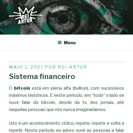
Saltar
para
o
conteúdo
REI-ARTUR
Menu
PUBLICADO
MAIO 1, 2021
POR
REI-ARTUR
EM
Sistema financeiro
O
bitcoin
está em plena alta (bullrun), com sucessivos
máximos históricos. E neste período, em “todo” o lado se
ouve falar do bitcoin, desde da tv, dos jornais, até
naquelas pessoas que nós nunca imaginaríamos.
Isto é um acontecimento cíclico, repete, repete e volta a
repetir. Neste período eu adoro ouvir as pessoas a falar