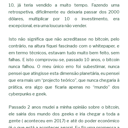
10, já teria vendido a muito tempo. Fazendo uma
retrospetiva, dificilmente eu deixaria passar dos 2000
dólares, multiplicar por 10 o investimento, era
excepcional, era uma loucura não vender.
Isto não significa que não acreditasse no bitcoin, pelo
contrário, na altura fiquei fascinado com o whitepaper, e
em termo técnicos, estavam tudo muito bem feito, sem
falhas. E isto comprovou-se, passado 10 anos, o bitcoin
nunca falhou. O meu único erro foi subestimar, nunca
pensei que atingisse esta dimensão planetária, eu pensei
que era mais um “projecto teórico”, que nunca chegaria à
prática, era algo que ficaria apenas no “mundo” dos
cyberpunks e geek.
Passado 2 anos mudei a minha opinião sobre o bitcoin,
ele sairia dos mundo dos geeks e iria chegar a toda a
gente ( aconteceu em 2017) e até do poder económico
(é o que está a acontecer agora). Eu fiz uma promessa a