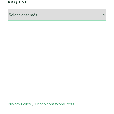
ARQUIVO
Arquivo
2364a17ff3507501df1e6385392fce14825bc0cf6e096543633d9df08c13bf8c
-*-
5ad3764e127decc16ef049d68ad72809cf067c9c1963ae96b4900ef253874dc5
dda563b86f10322f3c86e597275d7f0baf48e2d3dfe445916557e5ab546c9b1d
2dd885ade01f4a84ce391643947d40e83bbcbe854929fe1b262327e6af0c384c
0b8a46ad57a9dec079d891fe35e4be78d462a88617ea7324f53630fc23140c66
163df7a08cb39ad3150966c38e6bfb512ced8986a24e5f5591cf08efe17053cb
7e18ad6ea605e728e901d7f06c1c0ed9b6bdf57af1a74aa97e3dcbacb049b7a7
-*-
80604b45f9ef0e31ae902a65ae32de7c9a3587fb764204318a242f33c8fe57cb
0ce9c9bbb7bf5237f61aa394a695ed2efe311a800817e5243e2be430c9e4cbab
a33b958c7c1fb5516abfe9252fef662adc2ab1e6360e476195f481b960d4f16e
acc91acc052185aeffc12c8c386ba3e5817e47f9db6ce28243013686a9ab556f
fc962c0b469ab86742e6ec9f444101e93fbb9b06f537db30596b3744b95899c0
d721cae6d86a538c80fb0480b358106d37292cc7ec581d624fe5047039c65a94
Privacy Policy
Criado com WordPress