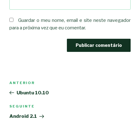
Guardar o meu nome, email e site neste navegador
para a próxima vez que eu comentar.
Navegação
Conteúdo
ANTERIOR
de
anterior
Ubuntu 10.10
artigos
Conteúdo
SEGUINTE
seguinte
Android 2.1