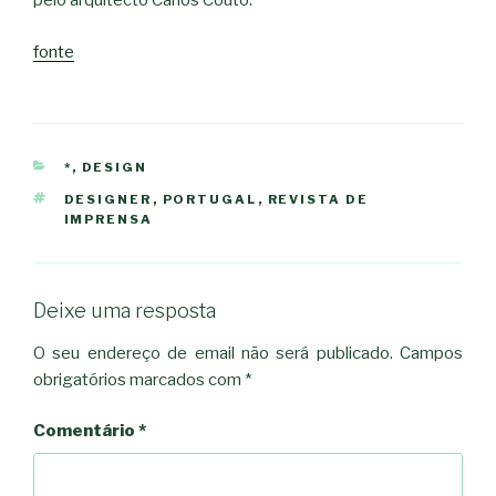
pelo arquitecto Carlos Couto.
fonte
CATEGORIAS
*
,
DESIGN
ETIQUETAS
DESIGNER
,
PORTUGAL
,
REVISTA DE
IMPRENSA
Deixe uma resposta
O seu endereço de email não será publicado.
Campos
obrigatórios marcados com
*
Comentário
*