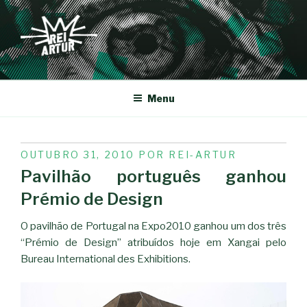
Saltar
para
o
conteúdo
REI-ARTUR
Menu
PUBLICADO
OUTUBRO 31, 2010
POR
REI-ARTUR
EM
Pavilhão português ganhou
Prémio de Design
O pavilhão de Portugal na Expo2010 ganhou um dos três
“Prémio de Design” atribuídos hoje em Xangai pelo
Bureau International des Exhibitions.