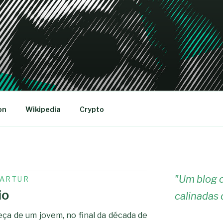
R
on
Wikipedia
Crypto
"
Um blog c
-ARTUR
io
calinadas 
ça de um jovem, no final da década de