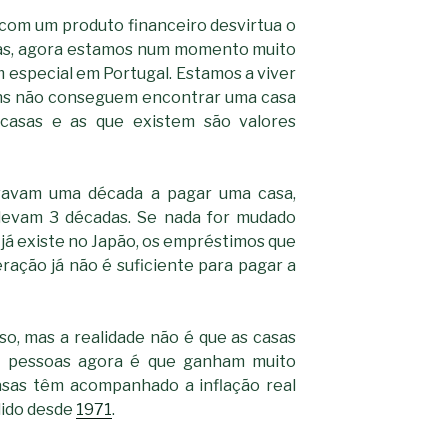
-*-
o com um produto financeiro desvirtua o
5ad3764e127decc16ef049d6
dda563b86f10322f3c86e597
2dd885ade01f4a84ce39164
lhas, agora estamos num momento muito
0b8a46ad57a9dec079d891f
163df7a08cb39ad3150966c3
m especial em Portugal. Estamos a viver
7e18ad6ea605e728e901d7f0
-*-
s não conseguem encontrar uma casa
80604b45f9ef0e31ae902a6
0ce9c9bbb7bf5237f61aa39
 casas e as que existem são valores
a33b958c7c1fb5516abfe925
acc91acc052185aeffc12c8c
fc962c0b469ab86742e6ec9
d721cae6d86a538c80fb0480
vavam uma década a pagar uma casa,
 levam 3 décadas. Se nada for mudado
á existe no Japão, os empréstimos que
ração já não é suficiente para pagar a
o, mas a realidade não é que as casas
as pessoas agora é que ganham muito
asas têm acompanhado a inflação real
ido desde
1971
.