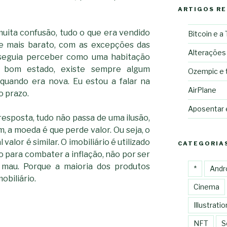
ARTIGOS R
uita confusão, tudo o que era vendido
Bitcoin e a
 mais barato, com as excepções das
Alterações
nseguia perceber como uma habitação
 bom estado, existe sempre algum
Ozempic e 
 quando era nova. Eu estou a falar na
AirPlane
o prazo.
Aposentar
esposta, tudo não passa de uma ilusão,
, a moeda é que perde valor. Ou seja, o
valor é similar. O imobiliário é utilizado
CATEGORIA
para combater a inflação, não por ser
mau. Porque a maioria dos produtos
*
Andr
obiliário.
Cinema
Illustratio
NFT
S