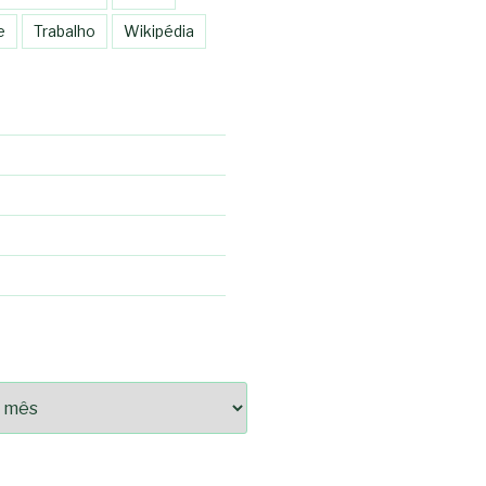
e
Trabalho
Wikipédia
92fce14825bc0cf6e096543633d9df08c13bf8c