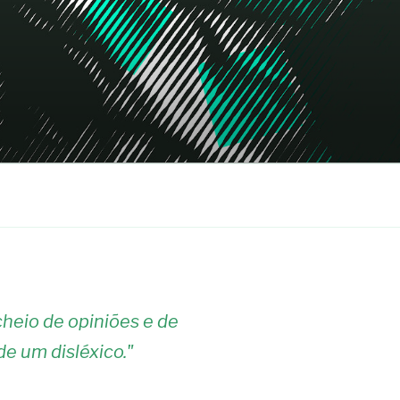
heio de opiniões e de
de um disléxico.
"