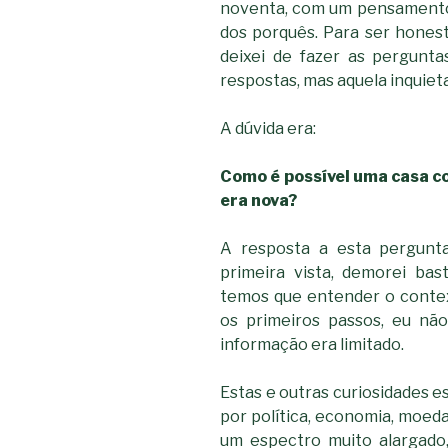
noventa, com um pensamento 
dos porquês. Para ser honest
deixei de fazer as pergunt
respostas, mas aquela inquiet
A dúvida era:
Como é possível uma casa c
era nova?
A resposta a esta pergunt
primeira vista, demorei ba
temos que entender o contex
os primeiros passos, eu nã
informação era limitado.
Estas e outras curiosidades
por política, economia, moeda 
um espectro muito alargado