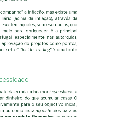
“acompanha” a inflação, mas existe uma
liário (acima da inflação), através da
. Existem aqueles, sem escrúpulos, que
 meio para enriquecer, é a principal
tugal, especialmente nas autarquias,
 aprovação de projetos como pontes,
o e etc. O “
insider trading
” é uma fonte
cessidade
a ideia errada criada por
keynesianos
, a
ar dinheiro, do que acumular casas. O
sivamente para o seu objectivo inicial,
em ou como instalações/meios para as
a um produto financeiro
, se querem