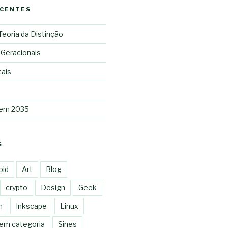
ECENTES
 Teoria da Distinção
 Geracionais
tais
 em 2035
S
oid
Art
Blog
crypto
Design
Geek
n
Inkscape
Linux
em categoria
Sines