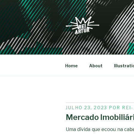
Saltar
para
o
conteúdo
REI-ARTU
Home
About
Illustrati
PUBLICADO
JULHO 23, 2023
POR
REI
EM
Mercado Imobiliár
Uma dívida que ecoou na cabe