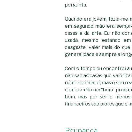
pergunta.
Quando era jovem, fazia-me m
em segundo mão era sempre
casas e da arte. Eu não co
usada, mesmo estando em
desgaste, valer mais do que
generalidade e sempre a long
Com o tempo eu encontrei a r
não são as casas que valorizam
número é maior, mas o seu real 
como sendo um “bom” produto 
bom, mas por ser o menos 
financeiros são piores que o im
Poupança