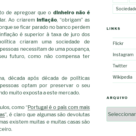
Sociedad
to de apregoar que o
dinheiro não é
ular. Ao criarem
inflação
, “obrigam” as
porque se ficar parado no banco perdem
LINKS
nflação é superior à taxa de juro dos
política criaram uma sociedade de
Flickr
 pessoas necessitam de uma poupança,
Instagram
seu futuro, como não compensa ter
Twitter
Wikipedia
a, década após década de políticas
 pessoas optam por preservar o seu
cando muito exposta a este mercado.
ARQUIVO
los, como “
Portugal é o país com mais
Arquivo
ias
”, é claro que algumas são devolutas
mas existem muitas e muitas casas são
eiro.
2364a17ff3507501df1e63853