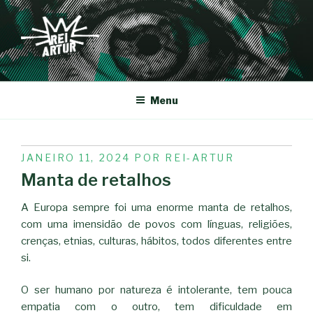
Saltar
para
o
conteúdo
REI-ARTUR
Menu
PUBLICADO
JANEIRO 11, 2024
POR
REI-ARTUR
EM
Manta de retalhos
A Europa sempre foi uma enorme manta de retalhos,
com uma imensidão de povos com línguas, religiões,
crenças, etnias, culturas, hábitos, todos diferentes entre
si.
O ser humano por natureza é intolerante, tem pouca
empatia com o outro, tem dificuldade em