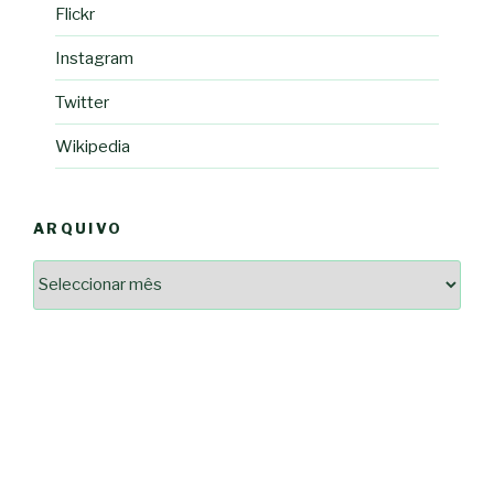
Flickr
Instagram
Twitter
Wikipedia
ARQUIVO
Arquivo
2364a17ff3507501df1e6385392fce14825bc0cf6e096543633d9df08c13bf8c
-*-
5ad3764e127decc16ef049d68ad72809cf067c9c1963ae96b4900ef253874dc5
dda563b86f10322f3c86e597275d7f0baf48e2d3dfe445916557e5ab546c9b1d
2dd885ade01f4a84ce391643947d40e83bbcbe854929fe1b262327e6af0c384c
0b8a46ad57a9dec079d891fe35e4be78d462a88617ea7324f53630fc23140c66
163df7a08cb39ad3150966c38e6bfb512ced8986a24e5f5591cf08efe17053cb
7e18ad6ea605e728e901d7f06c1c0ed9b6bdf57af1a74aa97e3dcbacb049b7a7
-*-
80604b45f9ef0e31ae902a65ae32de7c9a3587fb764204318a242f33c8fe57cb
0ce9c9bbb7bf5237f61aa394a695ed2efe311a800817e5243e2be430c9e4cbab