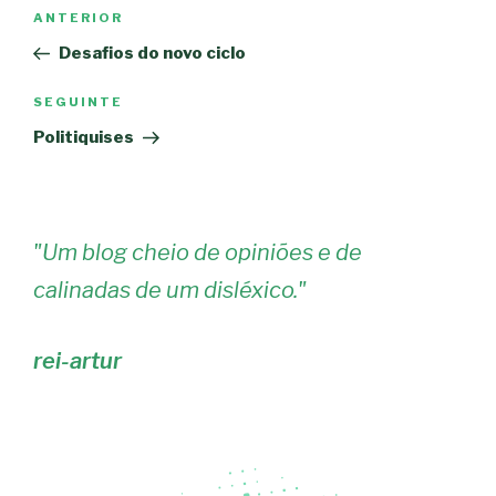
Navegação
Conteúdo
ANTERIOR
de
anterior
Desafios do novo ciclo
artigos
Conteúdo
SEGUINTE
seguinte
Politiquises
"
Um blog cheio de opiniões e de
calinadas de um disléxico.
"
rei-artur