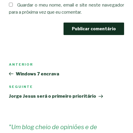
Guardar o meu nome, email e site neste navegador
para a próxima vez que eu comentar.
Navegação
Conteúdo
ANTERIOR
de
anterior
Windows 7 encrava
artigos
Conteúdo
SEGUINTE
seguinte
Jorge Jesus será o primeiro prioritário
"
Um blog cheio de opiniões e de