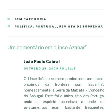
CATEGORIAS
SEM CATEGORIA
ETIQUETAS
POLÍTICA
,
PORTUGAL
,
REVISTA DE IMPRENSA
Um comentário em “Lince Azahar”
João Paulo Cabral
OUTUBRO 25, 2009 ÀS 16:18
O Lince Ibérico sempre predominou \em locais
próximos da fronteira com Espanha\,
nomeadamente, a Serra da Malcata – Concelho
do Sabugal. Este foi o único sítio em Portugal
onde a espécie abundava e onde os
avistamentos eram bastante frequentes.