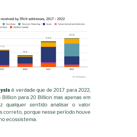
-*-
5ad3764e127decc16ef049d6
dda563b86f10322f3c86e597
2dd885ade01f4a84ce39164
0b8a46ad57a9dec079d891f
163df7a08cb39ad3150966c3
7e18ad6ea605e728e901d7f0
-*-
80604b45f9ef0e31ae902a6
0ce9c9bbb7bf5237f61aa39
a33b958c7c1fb5516abfe925
acc91acc052185aeffc12c8c
fc962c0b469ab86742e6ec9
d721cae6d86a538c80fb0480
ysis
é verdade que de 2017 para 2022,
 Billion para 20 Billion mas apenas em
z qualquer sentido analisar o valor
is correto, porque nesse período houve
no ecossistema.