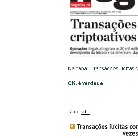
Na capa: “Transações ilícita
OK, é verdade
Já no
site
: