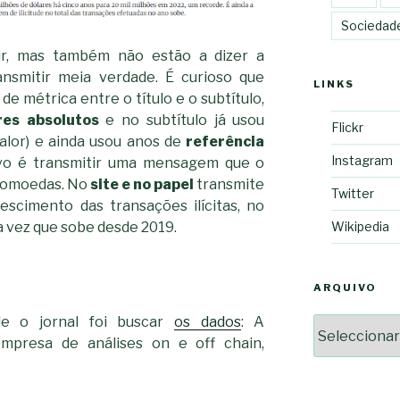
Sociedad
r, mas também não estão a dizer a
ansmitir meia verdade. É curioso que
LINKS
 métrica entre o título e o subtítulo,
res absolutos
e no subtítulo já usou
Flickr
valor) e ainda usou anos de
referência
Instagram
ivo é transmitir uma mensagem que o
ptomoedas. No
site e no papel
transmite
Twitter
scimento das transações ilícitas, no
ra vez que sobe desde 2019.
Wikipedia
ARQUIVO
e o jornal foi buscar
os dados
: A
Arquivo
empresa de análises on e off chain,
2364a17ff3507501df1e63853