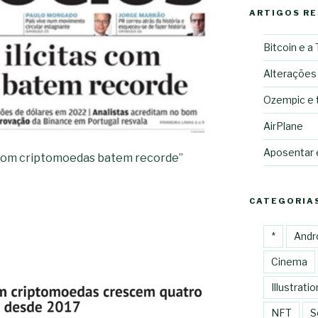
ARTIGOS R
Bitcoin e a
Alterações
Ozempic e 
AirPlane
Aposentar
s com criptomoedas batem recorde”
CATEGORIA
*
Andr
Cinema
Illustratio
NFT
S