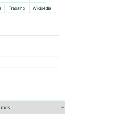
e
Trabalho
Wikipédia
92fce14825bc0cf6e096543633d9df08c13bf8c