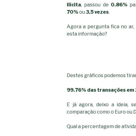
ilícita
, passou de
0.86%
pa
70%
ou
3.5 vezes
.
Agora a pergunta fica no ar,
esta informação?
Destes gráficos podemos tirar
99.76% das transações em 2
E já agora, deixo a ideia, s
comparação como o Euro ou Dó
Qual a percentagem de ativida