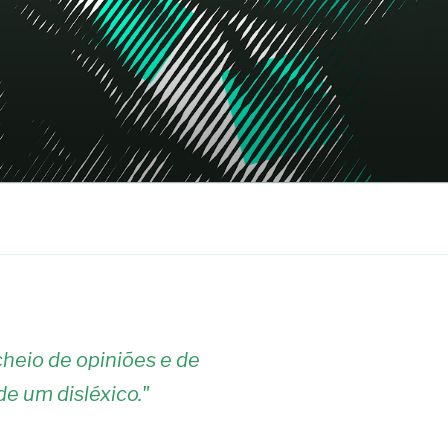
heio de opiniões e de
de um disléxico.
"