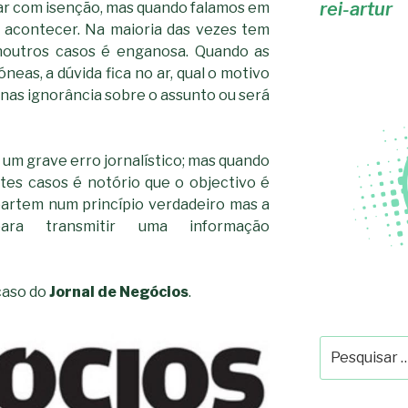
rei-artur
mar com isenção, mas quando falamos em
a acontecer. Na maioria das vezes tem
 noutros casos é enganosa. Quando as
eas, a dúvida fica no ar, qual o motivo
nas ignorância sobre o assunto ou será
 um grave erro jornalístico; mas quando
tes casos é notório que o objectivo é
 partem num princípio verdadeiro mas a
ara transmitir uma informação
caso do
Jornal de Negócios
.
Pesquisar
por: