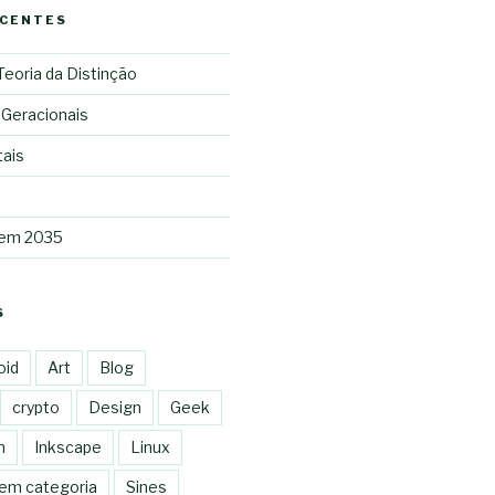
ECENTES
 Teoria da Distinção
 Geracionais
tais
 em 2035
S
oid
Art
Blog
crypto
Design
Geek
n
Inkscape
Linux
em categoria
Sines