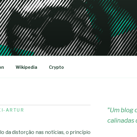
R
on
Wikipedia
Crypto
"
Um blog c
EI-ARTUR
calinadas 
lo da distorção nas notícias, o princípio