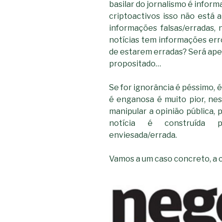
basilar do jornalismo é infor
criptoactivos isso não está 
informações falsas/erradas,
notícias tem informações errón
de estarem erradas? Será ape
propositado…
Se for ignorância é péssimo, é
é enganosa é muito pior, nes
manipular a opinião pública,
notícia é construída p
enviesada/errada.
Vamos a um caso concreto, a 