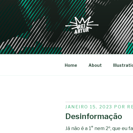
Saltar
para
o
conteúdo
REI-ARTU
Home
About
Illustrati
PUBLICADO
JANEIRO 15, 2023
POR
R
EM
Desinformação
Já não é a 1° nem 2º, que eu fa