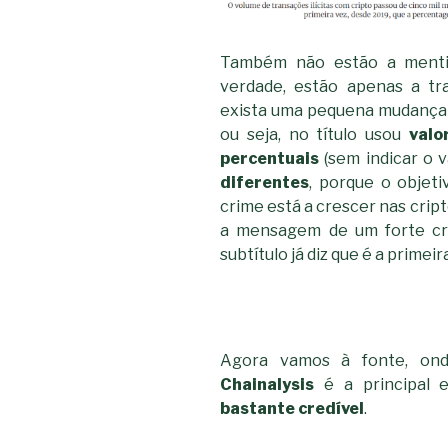
Também não estão a menti
verdade, estão apenas a tr
exista uma pequena mudança de
ou seja, no título usou
valo
percentuais
(sem indicar o 
diferentes
, porque o objet
crime está a crescer nas cri
a mensagem de um forte cre
subtítulo já diz que é a primei
Agora vamos à fonte, ond
Chainalysis
é a principal 
bastante credível
.