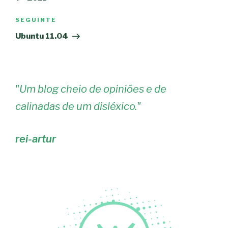
artigos
Conteúdo
SEGUINTE
seguinte
Ubuntu 11.04
"
Um blog cheio de opiniões e de
calinadas de um disléxico.
"
rei-artur