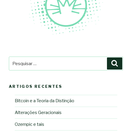
Pesquisar
Pesqu
por:
ARTIGOS RECENTES
Bitcoin e a Teoria da Distinção
Alterações Geracionais
Ozempic e tais