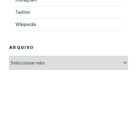
Instagram
Twitter
Wikipedia
ARQUIVO
Arquivo
2364a17ff3507501df1e6385392fce14825bc0cf6e096543633d9df08c13bf8c
-*-
5ad3764e127decc16ef049d68ad72809cf067c9c1963ae96b4900ef253874dc5
dda563b86f10322f3c86e597275d7f0baf48e2d3dfe445916557e5ab546c9b1d
2dd885ade01f4a84ce391643947d40e83bbcbe854929fe1b262327e6af0c384c
0b8a46ad57a9dec079d891fe35e4be78d462a88617ea7324f53630fc23140c66
163df7a08cb39ad3150966c38e6bfb512ced8986a24e5f5591cf08efe17053cb
7e18ad6ea605e728e901d7f06c1c0ed9b6bdf57af1a74aa97e3dcbacb049b7a7
-*-
80604b45f9ef0e31ae902a65ae32de7c9a3587fb764204318a242f33c8fe57cb
0ce9c9bbb7bf5237f61aa394a695ed2efe311a800817e5243e2be430c9e4cbab
a33b958c7c1fb5516abfe9252fef662adc2ab1e6360e476195f481b960d4f16e
acc91acc052185aeffc12c8c386ba3e5817e47f9db6ce28243013686a9ab556f
fc962c0b469ab86742e6ec9f444101e93fbb9b06f537db30596b3744b95899c0
d721cae6d86a538c80fb0480b358106d37292cc7ec581d624fe5047039c65a94