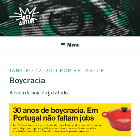
Saltar
para
o
conteúdo
REI-ARTUR
Menu
PUBLICADO
JANEIRO 22, 2011
POR
REI-ARTUR
EM
Boycracia
A capa de hoje do
i
, diz tudo…