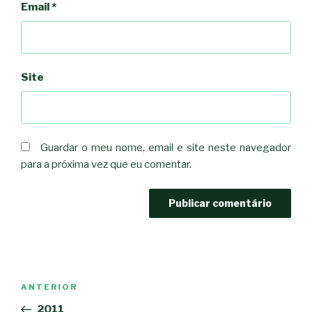
Email
*
Site
Guardar o meu nome, email e site neste navegador
para a próxima vez que eu comentar.
Navegação
Conteúdo
ANTERIOR
de
anterior
2011