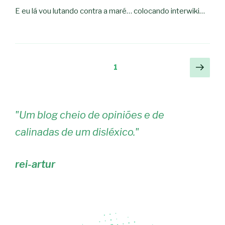
E eu lá vou lutando contra a maré… colocando interwiki…
Navegação
Pági
Página
1
segu
de
artigos
"
Um blog cheio de opiniões e de
calinadas de um disléxico.
"
rei-artur