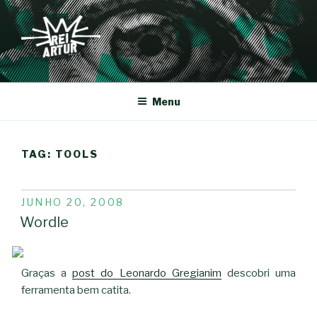
Saltar
para
o
conteúdo
REI-ARTUR
Menu
TAG:
TOOLS
PUBLICADO
JUNHO 20, 2008
EM
Wordle
Graças a
post do Leonardo Gregianim
descobri uma
ferramenta bem catita.