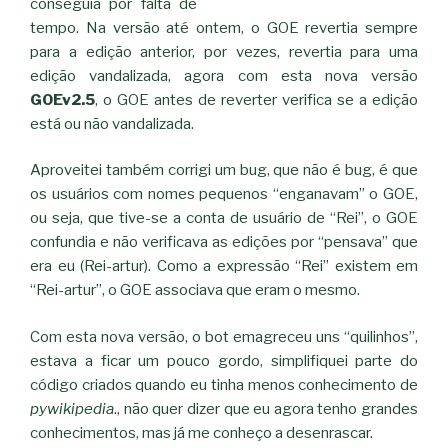
conseguia por falta de
tempo. Na versão até ontem, o GOE revertia sempre
para a edição anterior, por vezes, revertia para uma
edição vandalizada, agora com esta nova versão
GOEv2.5
, o GOE antes de reverter verifica se a edição
está ou não vandalizada.
Aproveitei também corrigi um bug, que não é bug, é que
os usuários com nomes pequenos “enganavam” o GOE,
ou seja, que tive-se a conta de usuário de “Rei”, o GOE
confundia e não verificava as edições por “pensava” que
era eu (Rei-artur). Como a expressão “Rei” existem em
“Rei-artur”, o GOE associava que eram o mesmo.
Com esta nova versão, o bot emagreceu uns “quilinhos”,
estava a ficar um pouco gordo, simplifiquei parte do
código criados quando eu tinha menos conhecimento de
pywikipedia
., não quer dizer que eu agora tenho grandes
conhecimentos, mas já me conheço a desenrascar.