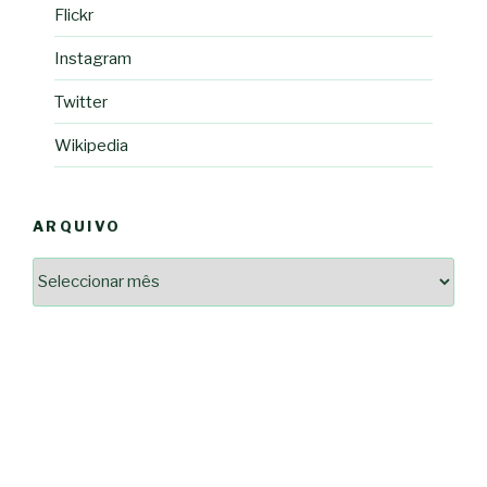
Flickr
Instagram
Twitter
Wikipedia
ARQUIVO
Arquivo
2364a17ff3507501df1e6385392fce14825bc0cf6e096543633d9df08c13bf8c
-*-
5ad3764e127decc16ef049d68ad72809cf067c9c1963ae96b4900ef253874dc5
dda563b86f10322f3c86e597275d7f0baf48e2d3dfe445916557e5ab546c9b1d
2dd885ade01f4a84ce391643947d40e83bbcbe854929fe1b262327e6af0c384c
0b8a46ad57a9dec079d891fe35e4be78d462a88617ea7324f53630fc23140c66
163df7a08cb39ad3150966c38e6bfb512ced8986a24e5f5591cf08efe17053cb
7e18ad6ea605e728e901d7f06c1c0ed9b6bdf57af1a74aa97e3dcbacb049b7a7
-*-
80604b45f9ef0e31ae902a65ae32de7c9a3587fb764204318a242f33c8fe57cb
0ce9c9bbb7bf5237f61aa394a695ed2efe311a800817e5243e2be430c9e4cbab