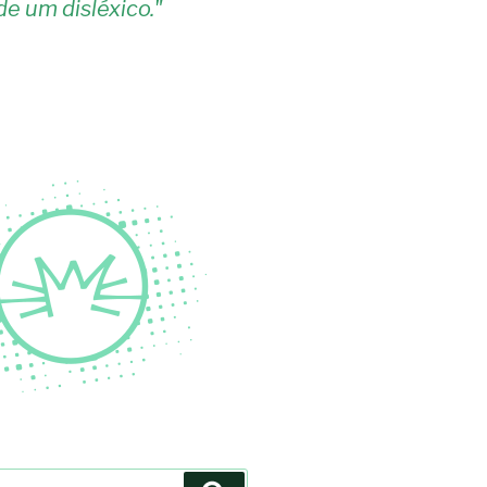
de um disléxico.
"