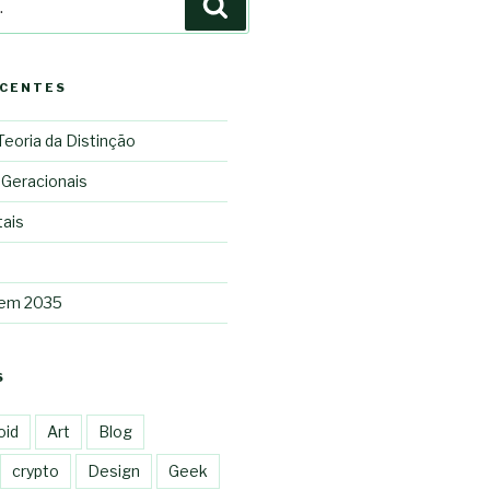
Pesquisar
ECENTES
 Teoria da Distinção
 Geracionais
tais
 em 2035
S
oid
Art
Blog
crypto
Design
Geek