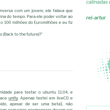
calinadas 
versa com um jovem, ele falava que
na do tempo. Para ele poder voltar ao
rei-artur
 o 100 milhões do Euromilhões e eu fiz
 (Back to the future)?”
nidade para testar o ubuntu 11.04, e
face
unity
. Apenas testei em liveCD e
pido, apesar de ser uma beta1, não
Pesquisar
penas pequenos promenores devem ser