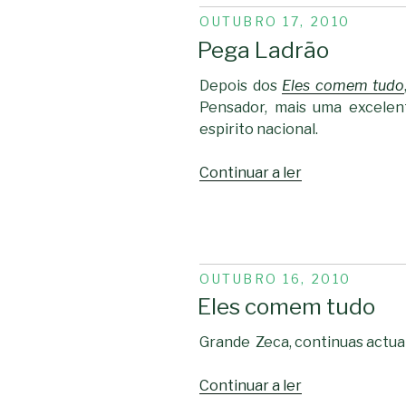
de
PUBLICADO
OUTUBRO 17, 2010
Design”
EM
Pega Ladrão
Depois dos
Eles comem tudo
Pensador, mais uma excelen
espirito nacional.
“Pega
Continuar a ler
Ladrão”
PUBLICADO
OUTUBRO 16, 2010
EM
Eles comem tudo
Grande Zeca, continuas actua
“Eles
Continuar a ler