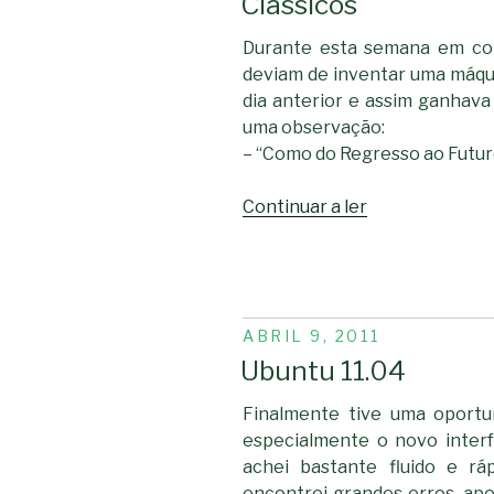
Clássicos
Durante esta semana em con
deviam de inventar uma máqui
dia anterior e assim ganhava
uma observação:
– “Como do Regresso ao Futuro
“Clássicos”
Continuar a ler
PUBLICADO
ABRIL 9, 2011
EM
Ubuntu 11.04
Finalmente tive uma oportu
especialmente o novo inter
achei bastante fluido e rá
encontrei grandes erros, a