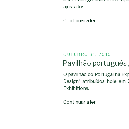
ajustados.
“Ubuntu
Continuar a ler
11.04”
PUBLICADO
OUTUBRO 31, 2010
EM
Pavilhão português
O pavilhão de Portugal na E
Design” atribuídos hoje em 
Exhibitions.
“Pavilhão
Continuar a ler
português
ganhou
Prémio