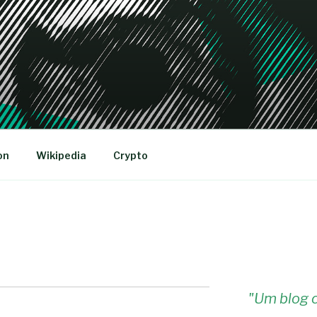
R
on
Wikipedia
Crypto
"
Um blog c