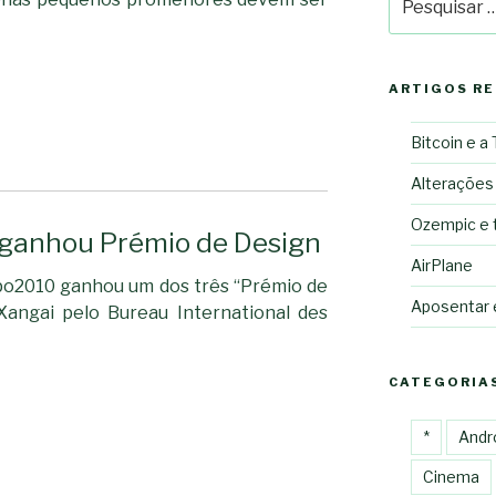
por:
ARTIGOS R
Bitcoin e a
Alterações
Ozempic e 
 ganhou Prémio de Design
AirPlane
xpo2010 ganhou um dos três “Prémio de
Aposentar
Xangai pelo Bureau International des
CATEGORIA
*
Andr
Cinema