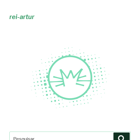
rei-artur
Pesquisar
Pesqu