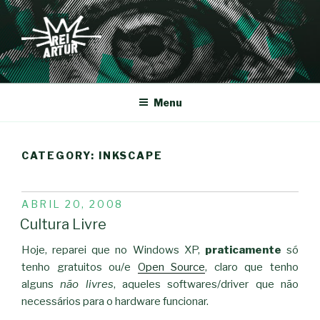
Saltar
para
o
conteúdo
REI-ARTUR
Menu
CATEGORY:
INKSCAPE
PUBLICADO
ABRIL 20, 2008
EM
Cultura Livre
Hoje, reparei que no Windows XP,
praticamente
só
tenho gratuitos ou/e
Open Source
, claro que tenho
alguns
não livres
, aqueles softwares/driver que não
necessários para o hardware funcionar.