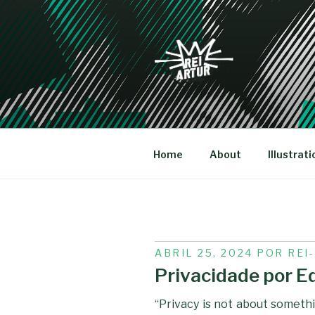
Saltar
para
o
conteúdo
REI-ARTU
Home
About
Illustrati
PUBLICADO
ABRIL 25, 2024
POR
REI
EM
Privacidade por 
“Privacy is not about somethi