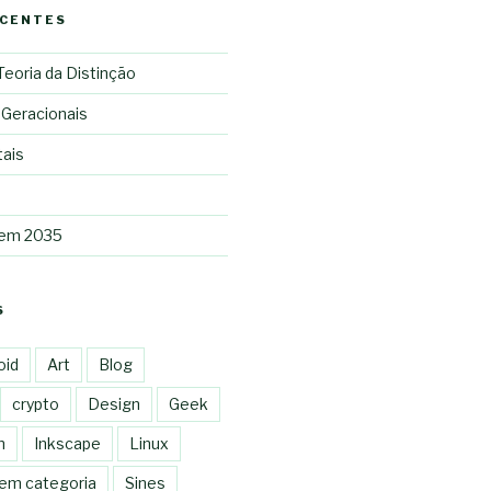
ECENTES
 Teoria da Distinção
 Geracionais
tais
 em 2035
S
oid
Art
Blog
crypto
Design
Geek
n
Inkscape
Linux
em categoria
Sines