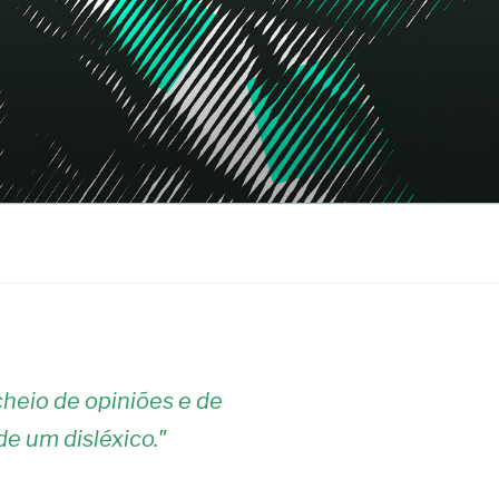
heio de opiniões e de
de um disléxico.
"