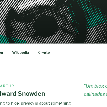
R
on
Wikipedia
Crypto
"
Um blog c
-ARTUR
Edward Snowden
calinadas 
ng to hide; privacy is about something