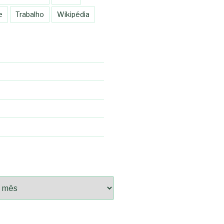
e
Trabalho
Wikipédia
92fce14825bc0cf6e096543633d9df08c13bf8c