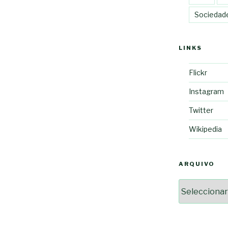
Sociedad
LINKS
Flickr
Instagram
Twitter
Wikipedia
ARQUIVO
Arquivo
2364a17ff3507501df1e63853