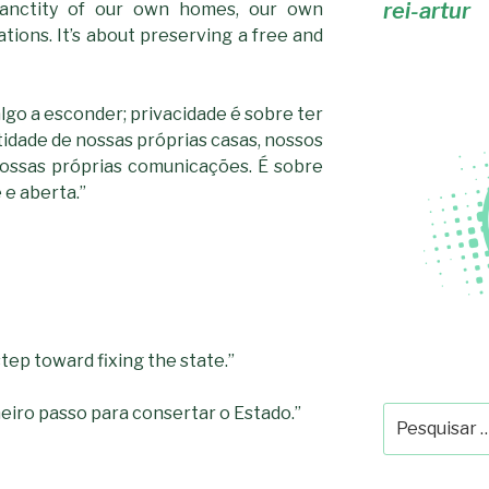
rei-artur
 sanctity of our own homes, our own
ions. It’s about preserving a free and
lgo a esconder; privacidade é sobre ter
tidade de nossas próprias casas, nossos
ossas próprias comunicações. É sobre
 e aberta.”
step toward fixing the state.”
meiro passo para consertar o Estado.”
Pesquisar
por: