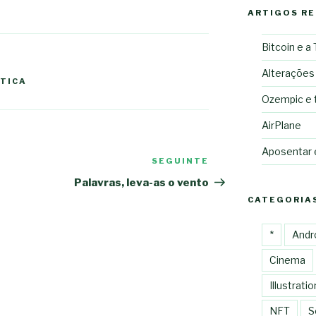
ARTIGOS R
Bitcoin e a
Alterações
ÍTICA
Ozempic e 
AirPlane
Aposentar
SEGUINTE
Conteúdo
seguinte
Palavras, leva-as o vento
CATEGORIA
*
Andr
Cinema
Illustratio
NFT
S