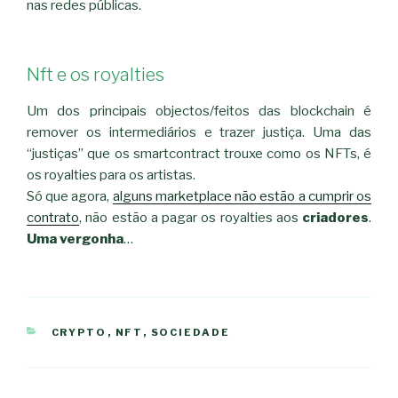
nas redes públicas.
Nft e os royalties
Um dos principais objectos/feitos das blockchain é
remover os intermediários e trazer justiça. Uma das
“justiças” que os smartcontract trouxe como os NFTs, é
os royalties para os artistas.
Só que agora,
alguns marketplace não estão a cumprir os
contrato
, não estão a pagar os royalties aos
criadores
.
Uma vergonha
…
CATEGORIAS
CRYPTO
,
NFT
,
SOCIEDADE