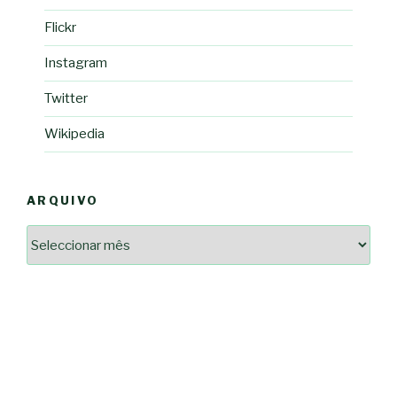
Flickr
Instagram
Twitter
Wikipedia
ARQUIVO
Arquivo
2364a17ff3507501df1e6385392fce14825bc0cf6e096543633d9df08c13bf8c
-*-
5ad3764e127decc16ef049d68ad72809cf067c9c1963ae96b4900ef253874dc5
dda563b86f10322f3c86e597275d7f0baf48e2d3dfe445916557e5ab546c9b1d
2dd885ade01f4a84ce391643947d40e83bbcbe854929fe1b262327e6af0c384c
0b8a46ad57a9dec079d891fe35e4be78d462a88617ea7324f53630fc23140c66
163df7a08cb39ad3150966c38e6bfb512ced8986a24e5f5591cf08efe17053cb
7e18ad6ea605e728e901d7f06c1c0ed9b6bdf57af1a74aa97e3dcbacb049b7a7
-*-