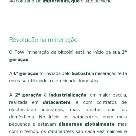
Ao contrário, do
Impervious, que
é algo de nicho.
Revolução na mineração
O PoW (mineração de bitcoin) está no início da sua
3ª
geração
.
A
1ª geração
foi iniciada pelo
Satoshi
, a mineração feita
em casa, utilizando a eletricidade doméstica.
A
2ª geração
é
industrialização
, em maior escala,
realizada em
datacenters
, e com contratos de
electricidade industriais, mais baratos que os
domésticos. No início os
datacenters
eram mais
pequenos e estavam
dispersos globalmente
, mas
com o tempo, os
datacenters
são cada vez maiores e