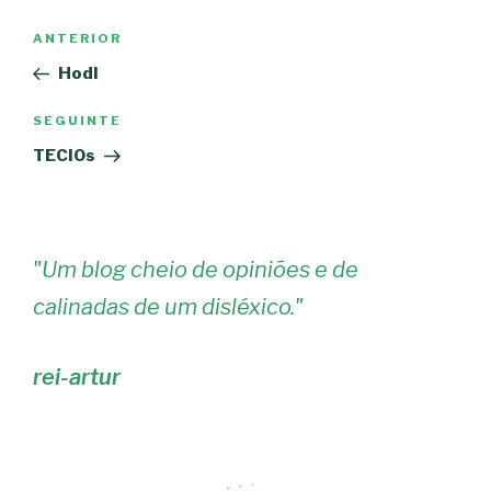
Navegação
Conteúdo
ANTERIOR
de
anterior
Hodl
artigos
Conteúdo
SEGUINTE
seguinte
TECIOs
"
Um blog cheio de opiniões e de
calinadas de um disléxico.
"
rei-artur