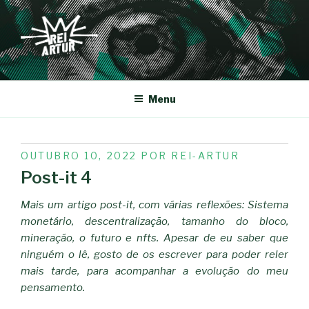
Saltar
para
o
conteúdo
REI-ARTUR
Menu
PUBLICADO
OUTUBRO 10, 2022
POR
REI-ARTUR
EM
Post-it 4
Mais um artigo post-it, com várias reflexões: Sistema
monetário, descentralização, tamanho do bloco,
mineração, o futuro e nfts. Apesar de eu saber que
ninguém o lê, gosto de os escrever para poder reler
mais tarde, para acompanhar a evolução do meu
pensamento.