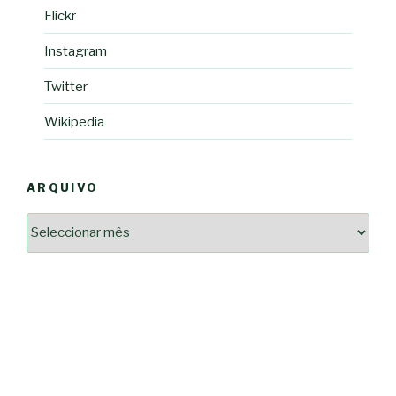
Flickr
Instagram
Twitter
Wikipedia
ARQUIVO
Arquivo
2364a17ff3507501df1e6385392fce14825bc0cf6e096543633d9df08c13bf8c
-*-
5ad3764e127decc16ef049d68ad72809cf067c9c1963ae96b4900ef253874dc5
dda563b86f10322f3c86e597275d7f0baf48e2d3dfe445916557e5ab546c9b1d
2dd885ade01f4a84ce391643947d40e83bbcbe854929fe1b262327e6af0c384c
0b8a46ad57a9dec079d891fe35e4be78d462a88617ea7324f53630fc23140c66
163df7a08cb39ad3150966c38e6bfb512ced8986a24e5f5591cf08efe17053cb
7e18ad6ea605e728e901d7f06c1c0ed9b6bdf57af1a74aa97e3dcbacb049b7a7
-*-
80604b45f9ef0e31ae902a65ae32de7c9a3587fb764204318a242f33c8fe57cb
0ce9c9bbb7bf5237f61aa394a695ed2efe311a800817e5243e2be430c9e4cbab