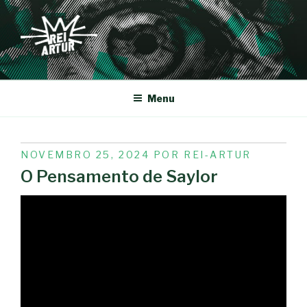
Saltar
para
o
conteúdo
REI-ARTUR
Menu
PUBLICADO
NOVEMBRO 25, 2024
POR
REI-ARTUR
EM
O Pensamento de Saylor