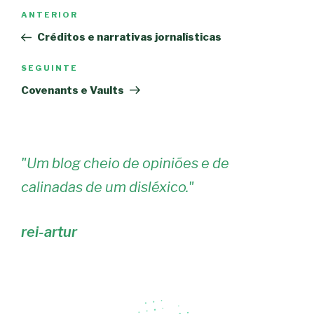
Navegação
Conteúdo
ANTERIOR
de
anterior
Créditos e narrativas jornalísticas
artigos
Conteúdo
SEGUINTE
seguinte
Covenants e Vaults
"
Um blog cheio de opiniões e de
calinadas de um disléxico.
"
rei-artur