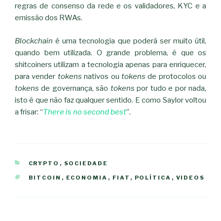
regras de consenso da rede e os validadores, KYC e a
emissão dos RWAs.
Blockchain
é uma tecnologia que poderá ser muito útil,
quando bem utilizada. O grande problema, é que os
shitcoiners utilizam a tecnologia apenas para enriquecer,
para vender
tokens
nativos ou
tokens
de protocolos ou
tokens
de governança, são
tokens
por tudo e por nada,
isto é que não faz qualquer sentido. E como Saylor voltou
a frisar: “
There is no second best
”.
CATEGORIAS
CRYPTO
,
SOCIEDADE
ETIQUETAS
BITCOIN
,
ECONOMIA
,
FIAT
,
POLÍTICA
,
VIDEOS