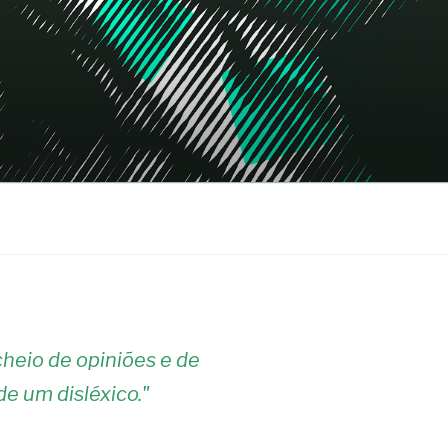
heio de opiniões e de
de um disléxico.
"