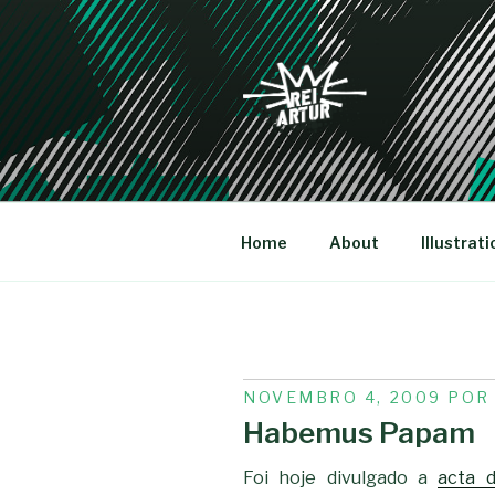
Saltar
para
o
conteúdo
REI-ARTU
Home
About
Illustrati
PUBLICADO
NOVEMBRO 4, 2009
PO
EM
Habemus Papam
Foi hoje divulgado a
acta d