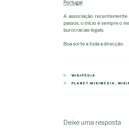
Portugal
.
A associação recentemente c
passos, o início é sempre o ma
burocracias legais.
Boa sorte a toda a direcção.
CATEGORIAS
WIKIPÉDIA
ETIQUETAS
PLANET.WIKIMEDIA
,
WIKI
Deixe uma resposta