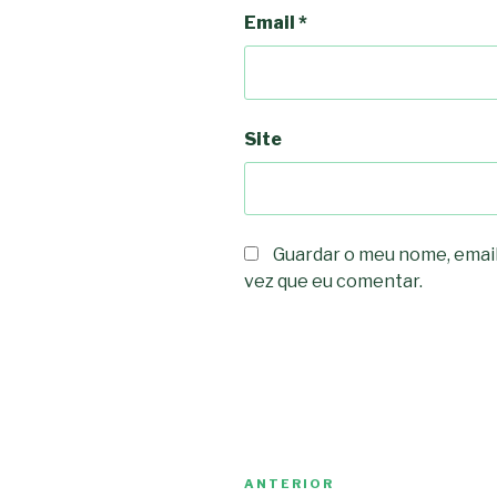
Email
*
Site
Guardar o meu nome, email
vez que eu comentar.
Navegação
Conteúdo
ANTERIOR