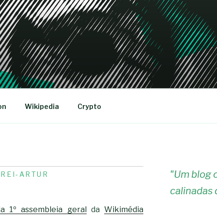
R
on
Wikipedia
Crypto
"
Um blog c
R
REI-ARTUR
calinadas 
a 1º assembleia geral
da
Wikimédia