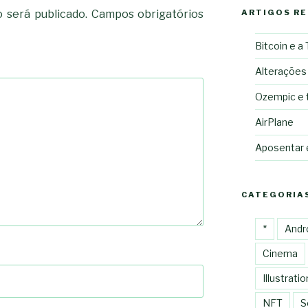
 será publicado.
Campos obrigatórios
ARTIGOS R
Bitcoin e a
Alterações
Ozempic e 
AirPlane
Aposentar
CATEGORIA
*
Andr
Cinema
Illustratio
NFT
S