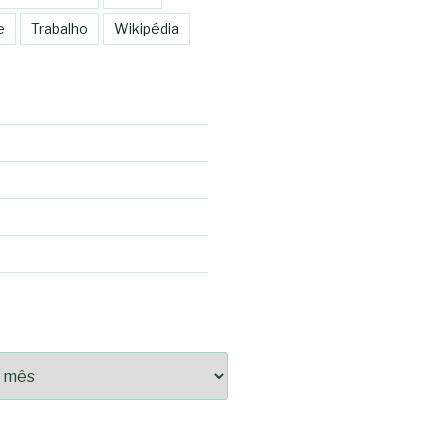
e
Trabalho
Wikipédia
92fce14825bc0cf6e096543633d9df08c13bf8c