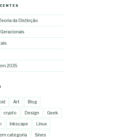
ECENTES
 Teoria da Distinção
 Geracionais
tais
 em 2035
S
oid
Art
Blog
crypto
Design
Geek
n
Inkscape
Linux
em categoria
Sines