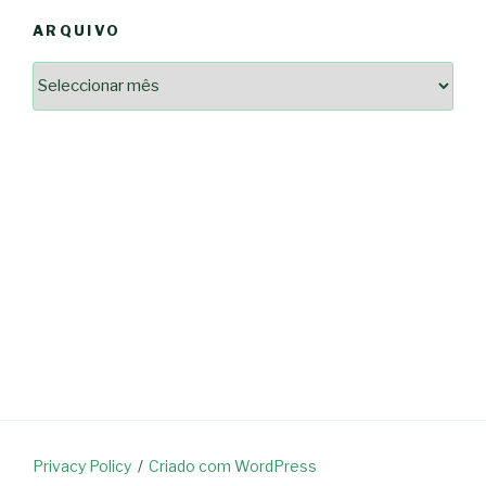
ARQUIVO
Arquivo
2364a17ff3507501df1e6385392fce14825bc0cf6e096543633d9df08c13bf8c
-*-
5ad3764e127decc16ef049d68ad72809cf067c9c1963ae96b4900ef253874dc5
dda563b86f10322f3c86e597275d7f0baf48e2d3dfe445916557e5ab546c9b1d
2dd885ade01f4a84ce391643947d40e83bbcbe854929fe1b262327e6af0c384c
0b8a46ad57a9dec079d891fe35e4be78d462a88617ea7324f53630fc23140c66
163df7a08cb39ad3150966c38e6bfb512ced8986a24e5f5591cf08efe17053cb
7e18ad6ea605e728e901d7f06c1c0ed9b6bdf57af1a74aa97e3dcbacb049b7a7
-*-
80604b45f9ef0e31ae902a65ae32de7c9a3587fb764204318a242f33c8fe57cb
0ce9c9bbb7bf5237f61aa394a695ed2efe311a800817e5243e2be430c9e4cbab
a33b958c7c1fb5516abfe9252fef662adc2ab1e6360e476195f481b960d4f16e
acc91acc052185aeffc12c8c386ba3e5817e47f9db6ce28243013686a9ab556f
fc962c0b469ab86742e6ec9f444101e93fbb9b06f537db30596b3744b95899c0
d721cae6d86a538c80fb0480b358106d37292cc7ec581d624fe5047039c65a94
Privacy Policy
Criado com WordPress