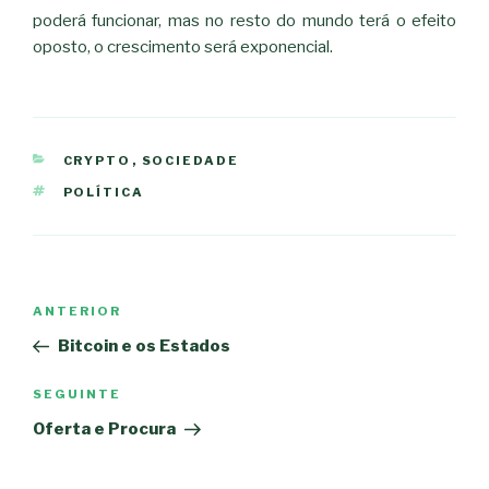
poderá funcionar, mas no resto do mundo terá o efeito
oposto, o crescimento será exponencial.
CATEGORIAS
CRYPTO
,
SOCIEDADE
ETIQUETAS
POLÍTICA
Navegação
Conteúdo
ANTERIOR
de
anterior
Bitcoin e os Estados
artigos
Conteúdo
SEGUINTE
seguinte
Oferta e Procura