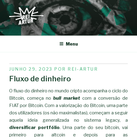
Saltar
para
o
conteúdo
REI-ARTUR
Menu
PUBLICADO
JUNHO 29, 2023
POR
REI-ARTUR
EM
Fluxo de dinheiro
O fluxo do dinheiro no mundo cripto acompanha o ciclo do
Bitcoin, começa no
bull market
com a conversão de
FIAT por Bitcoin. Com a valorização do Bitcoin, uma parte
dos utilizadores (os não maximalistas), começam a seguir
aquela ideia generalizada no sistema legacy, a
diversificar portfólio
. Uma parte do seu bitcoin, vai
primeiro para altcoin e depois para as