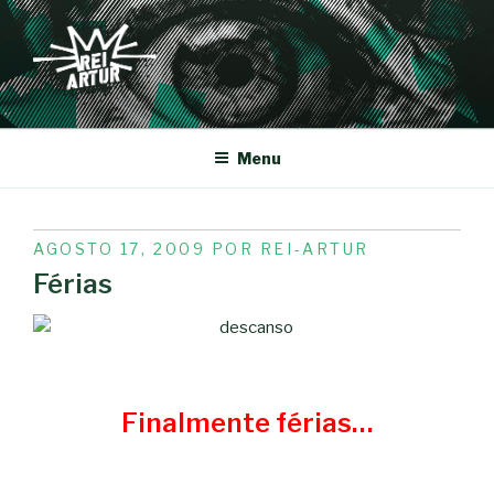
Saltar
para
o
conteúdo
REI-ARTUR
Menu
PUBLICADO
AGOSTO 17, 2009
POR
REI-ARTUR
EM
Férias
Finalmente férias…