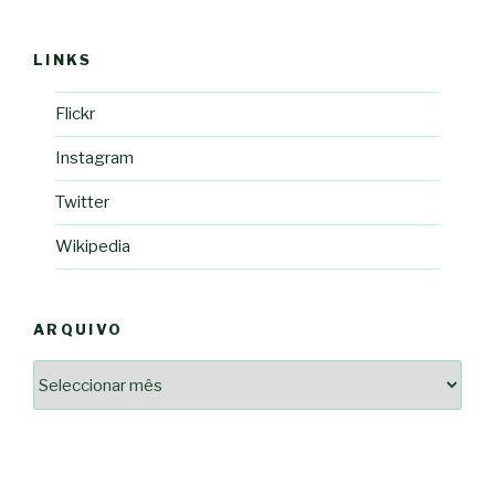
LINKS
Flickr
Instagram
Twitter
Wikipedia
ARQUIVO
Arquivo
2364a17ff3507501df1e6385392fce14825bc0cf6e096543633d9df08c13bf8c
-*-
5ad3764e127decc16ef049d68ad72809cf067c9c1963ae96b4900ef253874dc5