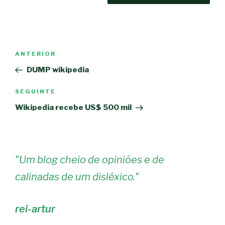
Navegação
Conteúdo
ANTERIOR
de
anterior
DUMP wikipedia
artigos
Conteúdo
SEGUINTE
seguinte
Wikipedia recebe US$ 500 mil
"
Um blog cheio de opiniões e de
calinadas de um disléxico.
"
rei-artur